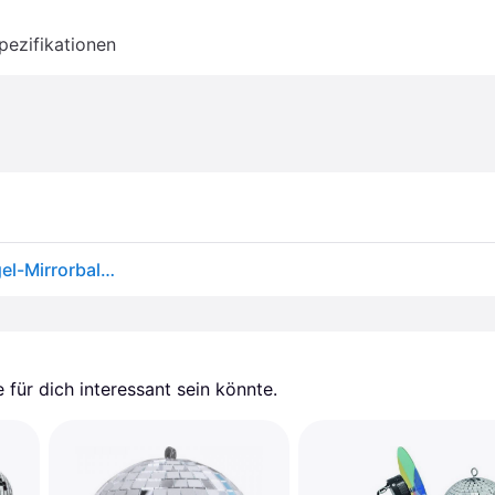
pezifikationen
VEVOR Spiegelkugel 295 mm, Diskokugel, Discokugel-Mirrorball mit Aufhängering, Blitz-Diskokugel-Partydekorationen, ideal für DJ-Club, Bühne, Hochzeit, Geburtstag, Weihnachten, Silvesterfeier
für dich interessant sein könnte.