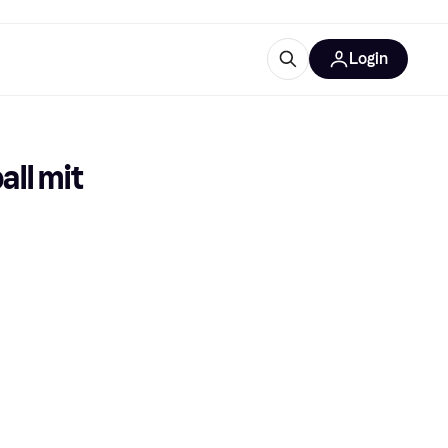
Login
Weitere Informationen
sstattung
M
Was ist Klarna?
ll mit 
tegorien