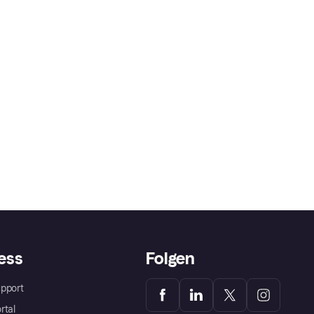
ess
Folgen
pport
rtal