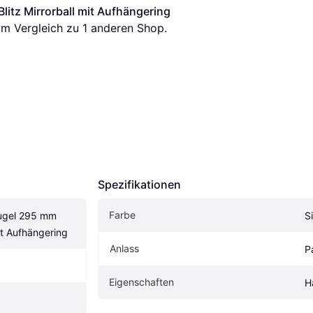
itz Mirrorball mit Aufhängering
s im Vergleich zu 1 anderen Shop.
Spezifikationen
Farbe
gel 295 mm 
S
mit Aufhängering
Anlass
P
Eigenschaften
H