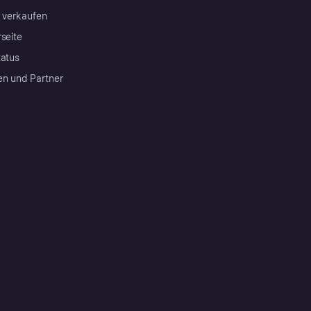
a verkaufen
rseite
tatus
en und Partner