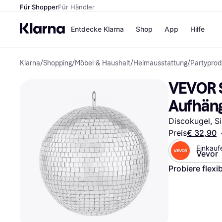
Für Shopper
Für Händler
Entdecke Klarna
Shop
App
Hilfe
Klarna
/
Shopping
/
Möbel & Haushalt
/
Heimausstattung
/
Partyprod
Zahlungsmethoden
Shops
Zahlungsmethoden
MediaM
VEVOR S
Sofort bezahlen
H&M
Bezahle in 3
Temu
Aufhäng
Teilzahlungen
Kauflan
Bezahle in bis zu 30
Samsu
Discokugel, Si
Tagen
Preis
€ 32,90
Ratenzahlung
Einkauf
Vevor
Alle Shops
Probiere flexi