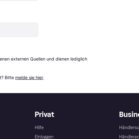
en externen Quellen und dienen lediglich 
? Bitte 
melde sie hier
.
Privat
Busin
Hilfe
Händlersu
Einloggen
Händlerpo