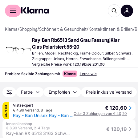
Für Shopper
Für Händler
Klarna
/
Shopping
/
Schönheit & Gesundheit
/
Kontaktlinsen & Brillen
/
B
Ray-Ban Rb6513 Sand Grau Fassung Klar 
Glas Polarisiert 55-20
Brillen, Modell: Rechteckig, Frame Colour: Silber, Schwarz, 
Zielgruppe: Unisex, Herren, Erwachsene, Brillengestell-
Material: Acetat, Metall
Vergleiche Preise von
€ 120,19
bis
€ 201,00
Probiere flexible Zahlungen mit
Lerne wie
Farbe
Empfohlen
Preis inklusive Versand
Vistaexpert
ANZEIGE
€ 120,60
€ 4,99 Versand
,
8 Tage
Oder 3 Zahlungen von € 40,20
Ray - Ban Unisex Ray - Ban RX6513 3163 Optische Fassungen Metall Schwarz Transparent Geometrisch Normal
lensonlineshop
€ 8,90 Versand
,
2–4 Tage
€ 120,19
Ray-Ban RX 6513 3163 Schwarz auf Silber Größe 55