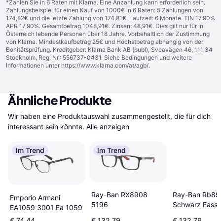
*Zahlen Sie in 6 Raten mit Klarna. Eine Anzahlung kann erforderlich sein.
Zahlungsbeispiel für einen Kauf von 1000€ in 6 Raten: 5 Zahlungen von
174,82€ und die letzte Zahlung von 174,81€. Laufzeit: 6 Monate. TIN 17,90%
APR 17,90%. Gesamtbetrag 1048,91€. Zinsen: 48,91€. Dies gilt nur für in
Österreich lebende Personen über 18 Jahre. Vorbehaltlich der Zustimmung
von Klarna. Mindestkaufbetrag 25€ und Höchstbetrag abhängig von der
Bonitätsprüfung. Kreditgeber: Klarna Bank AB (publ), Sveavägen 46, 111 34
Stockholm, Reg. Nr.: 556737-0431. Siehe Bedingungen und weitere
Informationen unter
https://www.klarna.com/at/agb/
.
Ähnliche Produkte
Wir haben eine Produktauswahl zusammengestellt, die für dich 
interessant sein könnte.
Alle anzeigen
Im Trend
Im Trend
Ray-Ban RX8908
Ray-Ban Rb89
Emporio Armani
5196
Schwarz Fassu
EA1059 3001 Ea 1059
Glas Polarisier
€ 74,44
€ 132,79
€ 132,79