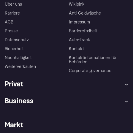
Über uns
Wikipink
Karriere
Anti-Geldwäsche
AGB
Impressum
Presse
Barrierefreiheit
Datenschutz
Auto-Track
Sicherheit
Kontakt
Nachhaltigkeit
Kontaktinformationen für
Behörden
Weiterverkaufen
Corporate governance
Privat
Hilfe
Käuferschutzrichtlinien
Business
Einloggen
Beschwerden
Händlersupport
Entwicklerseite
Klarna App
Datenschutzeinstellungen
Händlerportal
Betriebsstatus
Markt
Shops entdecken
Dein Widerrufsrecht
Mit Klarna verkaufen
Plattformen und Partner