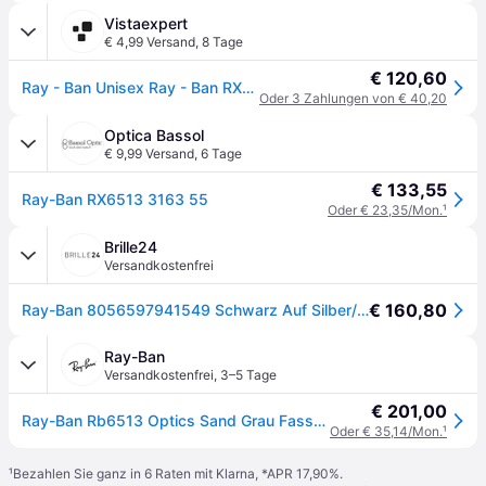
Vistaexpert
€ 4,99 Versand
,
8 Tage
€ 120,60
Ray - Ban Unisex Ray - Ban RX6513 3163 Optische Fassungen Metall Schwarz Transparent Geometrisch Normal
Oder 3 Zahlungen von € 40,20
Optica Bassol
€ 9,99 Versand
,
6 Tage
€ 133,55
Ray-Ban RX6513 3163 55
Oder € 23,35/Mon.
¹
Brille24
Versandkostenfrei
€ 160,80
Ray-Ban 8056597941549 Schwarz Auf Silber/black On Silver/gunmetal, Size: Large
Ray-Ban
Versandkostenfrei
,
3–5 Tage
€ 201,00
Ray-Ban Rb6513 Optics Sand Grau Fassung Klar Glas Polarisiert 55-20
Oder € 35,14/Mon.
¹
¹
Bezahlen Sie ganz in 6 Raten mit Klarna, *APR 17,90%.