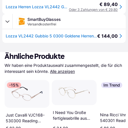
€ 89,40
Lozza Herren Lozza VL2442 GUBBIO 5 300 Optische Fassungen Metall Gold Geometrisch
Oder 3 Zahlungen von € 29,80
SmartBuyGlasses
Versandkostenfrei
€ 144,00
Lozza VL2442 Gubbio 5 0300 Goldene Herren Brillen
Ähnliche Produkte
Wir haben eine Produktauswahl zusammengestellt, die für dich 
interessant sein könnte.
Alle anzeigen
-15%
Im Trend
I Need You Große
Nina Ricci Vnr
Just Cavalli VJC168-
fertiglesebrille aus
540301 Readi
530300 Reading
goldenem metall mit
Glasses Golde
Glasses Golden