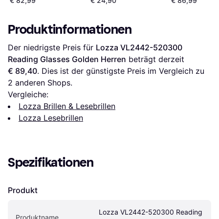
€ 82,99
€ 24,90
€ 86,99
federscharnier Gold
Damen
Damen
Produktinformationen
Der niedrigste Preis für 
Lozza VL2442-520300 
Reading Glasses Golden Herren
 beträgt derzeit 
€ 89,40
. Dies ist der günstigste Preis im Vergleich zu 
2
 anderen Shops.
Vergleiche:
Lozza Brillen & Lesebrillen
Lozza Lesebrillen
Spezifikationen
Produkt
Lozza VL2442-520300 Reading 
Produktname