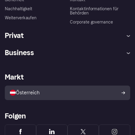
Nachhaltigkeit
Kontaktinformationen für
Behörden
Weiterverkaufen
Corporate governance
Privat
Hilfe
Käuferschutzrichtlinien
Business
Einloggen
Beschwerden
Händlersupport
Entwicklerseite
Klarna App
Datenschutzeinstellungen
Händlerportal
Betriebsstatus
Markt
Shops entdecken
Dein Widerrufsrecht
Mit Klarna verkaufen
Plattformen und Partner
Österreich
Folgen