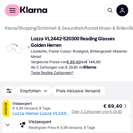
Für Shopper
Für Händler
Klarna
/
Shopping
/
Schönheit & Gesundheit
/
Kontaktlinsen & Brillen
/
B
Lozza VL2442-520300 Reading Glasses 
Golden Herren
Lesebrille, Frame Colour: Roségold, Brillengestell-Material: 
Metall
Vergleiche Preise von
€ 89,40
bis
€ 144,00
Ab 3 Zahlungen von € 29,80 mit
Teste flexible Zahlungen*
Empfohlen
Preis inklusive Versand
Vistaexpert
ANZEIGE
€ 89,40
€ 4,99 Versand
,
8 Tage
Oder 3 Zahlungen von € 29,80
Lozza Herren Lozza VL2442 GUBBIO 5 300 Optische Fassungen Metall Gold Geometrisch
Vistaexpert
·
Niedrigster Preis
€ 4,99 Versand
,
8 Tage