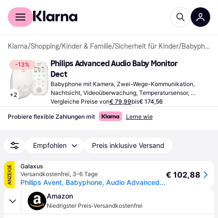
Für Shopper
Für Händler
Klarna
/
Shopping
/
Kinder & Familie
/
Sicherheit für Kinder
/
Babyphones
Philips Advanced Audio Baby Monitor 
-13%
Dect
Babyphone mit Kamera, Zwei-Wege-Kommunikation, 
Nachtsicht, Videoüberwachung, Temperatursensor, 
+
2
Reichweite (im Haus): 164ft, Reichweite (im Freien): 
Vergleiche Preise von
€ 79,99
bis
€ 174,56
1083ft, Weiß
Probiere flexible Zahlungen mit
Lerne wie
Empfohlen
Preis inklusive Versand
Galaxus
ANZEIGE
€ 102,88
Versandkostenfrei
,
3–6 Tage
Philips Avent, Babyphone, Audio Advanced (Babyphone Audio, 330m)
Amazon
·
Niedrigster Preis
Versandkostenfrei