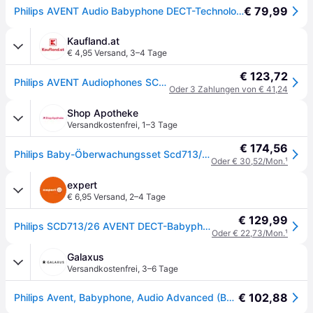
€ 79,99
Philips ‎AVENT Audio Babyphone DECT-Technologie, Eco-Mode, Gegensprechfunktion, Schlaf- und Nachtlieder, Temperatursensor, maximale Reichweite, weiß (Modell SCD713/26)
Kaufland.at
€ 4,95 Versand
,
3–4 Tage
€ 123,72
Philips AVENT Audiophones SCD713/26 DECT-Babyphone Advanced, 330 m, 50 m, 330 m, Grau, Weiß, LCD, AC, Akku
Oder 3 Zahlungen von € 41,24
Shop Apotheke
Versandkostenfrei
,
1–3 Tage
€ 174,56
Philips Baby-Öberwachungsset Scd713/26 Avent Dect 1 St
Oder € 30,52/Mon.
¹
expert
€ 6,95 Versand
,
2–4 Tage
€ 129,99
Philips SCD713/26 AVENT DECT-Babyphone
Oder € 22,73/Mon.
¹
Galaxus
Versandkostenfrei
,
3–6 Tage
€ 102,88
Philips Avent, Babyphone, Audio Advanced (Babyphone Audio, 330m)