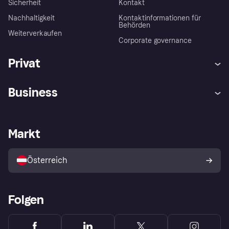
Sicherheit
Kontakt
Nachhaltigkeit
Kontaktinformationen für
Behörden
Weiterverkaufen
Corporate governance
Privat
Hilfe
Käuferschutzrichtlinien
Business
Einloggen
Beschwerden
Händlersupport
Entwicklerseite
Klarna App
Datenschutzeinstellungen
Händlerportal
Betriebsstatus
Markt
Shops entdecken
Dein Widerrufsrecht
Mit Klarna verkaufen
Plattformen und Partner
Österreich
Folgen