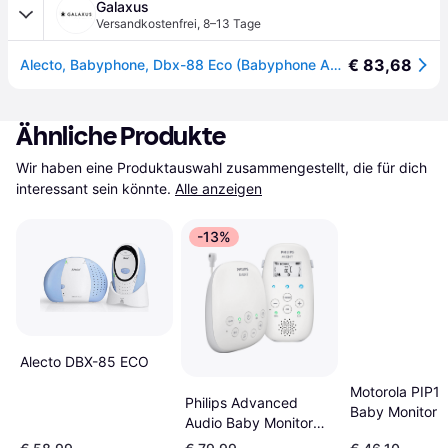
Galaxus
Versandkostenfrei
,
8–13 Tage
€ 83,68
Alecto, Babyphone, Dbx-88 Eco (Babyphone Audio, 300m)
Ähnliche Produkte
Wir haben eine Produktauswahl zusammengestellt, die für dich 
interessant sein könnte.
Alle anzeigen
-13%
Alecto DBX-85 ECO
Motorola PIP15
Philips Advanced
Baby Monitor
Audio Baby Monitor
Dect