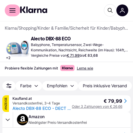
Für Shopper
Für Händler
Klarna
/
Shopping
/
Kinder & Familie
/
Sicherheit für Kinder
/
Babyphones
Alecto DBX-88 ECO
Babyphone, Temperatursensor, Zwei-Wege-
Kommunikation, Nachtsicht, Reichweite (im Haus): 164ft, 
Reichweite (im Freien): 984ft, Weiß, Blau
Vergleiche Preise von
€ 71,99
bis
€ 83,68
+
2
Probiere flexible Zahlungen mit
Lerne wie
Farbe
Empfohlen
Preis inklusive Versand
Kaufland.at
ANZEIGE
€ 79,99
Versandkostenfrei
,
3–4 Tage
Oder 3 Zahlungen von € 26,66
Alecto DBX-88 ECO - DECT Babyphone mit Full ECO-Modus und Display, weiß/blau
Amazon
·
Niedrigster Preis
Versandkostenfrei