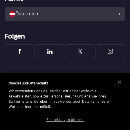
Mit Klarna verkaufen
Plattformen und Partner
Österreich
Folgen
Cookies und Datenschutz
Wir verwenden Cookies, um den Betrieb der Website zu
gewährleisten, sowie zur Personalisierung und Analyse Ihres
Surfverhaltens. Darüber hinaus werden auch Daten an unsere
Werbepartner übermittelt.
Einstellungen ändern
Copyright © 2005-2026 Klarna Bank AB (publ). Headquarters: Stockholm, Sweden. All
rights reserved. Klarna Bank AB (publ). Sveavägen 46, 111 34 Stockholm. Organization