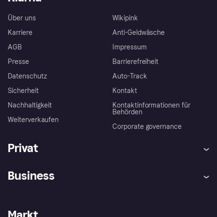
Über uns
Wikipink
Karriere
Anti-Geldwäsche
AGB
Impressum
Presse
Barrierefreiheit
Datenschutz
Auto-Track
Sicherheit
Kontakt
Nachhaltigkeit
Kontaktinformationen für
Behörden
Weiterverkaufen
Corporate governance
Privat
Hilfe
Käuferschutzrichtlinien
Business
Einloggen
Beschwerden
Händlersupport
Entwicklerseite
Klarna App
Datenschutzeinstellungen
Händlerportal
Betriebsstatus
Markt
Shops entdecken
Dein Widerrufsrecht