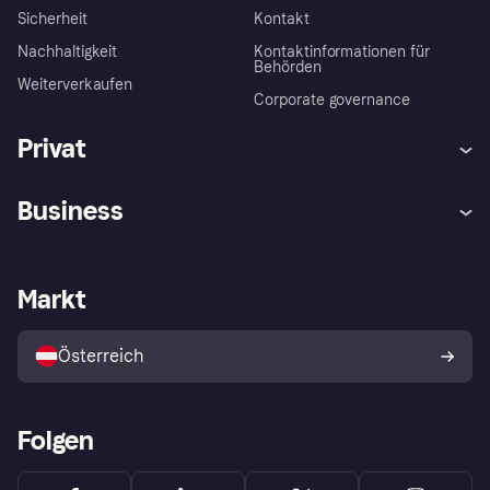
Sicherheit
Kontakt
Nachhaltigkeit
Kontaktinformationen für
Behörden
Weiterverkaufen
Corporate governance
Privat
Hilfe
Käuferschutzrichtlinien
Business
Einloggen
Beschwerden
Händlersupport
Entwicklerseite
Klarna App
Datenschutzeinstellungen
Händlerportal
Betriebsstatus
Markt
Shops entdecken
Dein Widerrufsrecht
Mit Klarna verkaufen
Plattformen und Partner
Österreich
Folgen