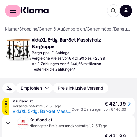
Für Shopper
Für Händler
Klarna
/
Shopping
/
Garten & Außenbereich
/
Gartenmöbel
/
Bargruppen
vidaXL 5-tlg. Bar-Set Massivholz 
Bargruppe
Bargruppe, Fußablage
Vergleiche Preise von
€ 421,99
bis
€ 425,99
Ab 3 Zahlungen von € 140,66 mit
Teste flexible Zahlungen*
Empfohlen
Preis inklusive Versand
Kaufland.at
ANZEIGE
€ 421,99
Versandkostenfrei
,
2–5 Tage
Oder 3 Zahlungen von € 140,66
vidaXL 5-tlg. Bar-Set Massivholz Akazie und Altholz
Kaufland.at
·
Niedrigster Preis
Versandkostenfrei
,
2–5 Tage
€ 421,99