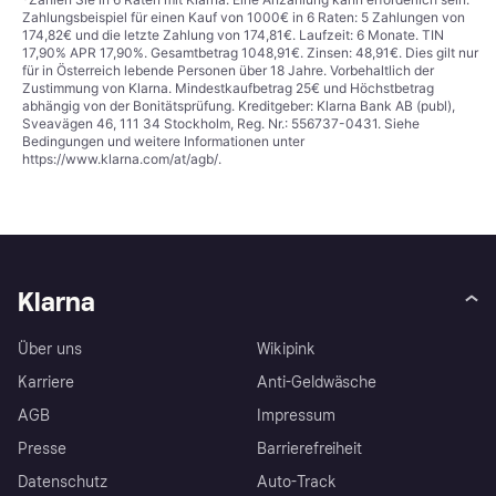
Zahlungsbeispiel für einen Kauf von 1000€ in 6 Raten: 5 Zahlungen von
174,82€ und die letzte Zahlung von 174,81€. Laufzeit: 6 Monate. TIN
17,90% APR 17,90%. Gesamtbetrag 1048,91€. Zinsen: 48,91€. Dies gilt nur
für in Österreich lebende Personen über 18 Jahre. Vorbehaltlich der
Zustimmung von Klarna. Mindestkaufbetrag 25€ und Höchstbetrag
abhängig von der Bonitätsprüfung. Kreditgeber: Klarna Bank AB (publ),
Sveavägen 46, 111 34 Stockholm, Reg. Nr.: 556737-0431. Siehe
Bedingungen und weitere Informationen unter
https://www.klarna.com/at/agb/
.
Klarna
Über uns
Wikipink
Karriere
Anti-Geldwäsche
AGB
Impressum
Presse
Barrierefreiheit
Datenschutz
Auto-Track