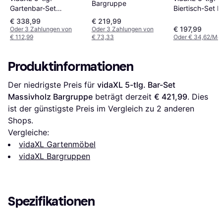
Bargruppe
Gartenbar-Set
Biertisch-Set 
Massivholz
Bargruppe
€ 338,99
€ 219,99
Bargruppe, 1 Tisch
€ 197,99
Oder 3 Zahlungen von
Oder 3 Zahlungen von
€ 112,99
€ 73,33
Oder € 34,62/Mo
einschl. 4 Stühle
Produktinformationen
Der niedrigste Preis für 
vidaXL 5-tlg. Bar-Set 
Massivholz Bargruppe
 beträgt derzeit 
€ 421,99
. Dies 
ist der günstigste Preis im Vergleich zu 
2
 anderen 
Shops.
Vergleiche:
vidaXL Gartenmöbel
vidaXL Bargruppen
Spezifikationen