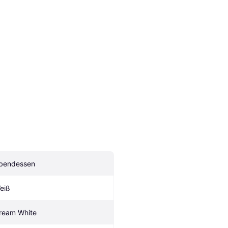
bendessen
eiß
ream White