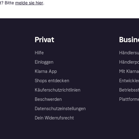
? Bitte 
melde sie hier
.
Privat
Busin
Hilfe
Händlersu
Einloggen
Händlerpo
Klarna App
Mit Klarn
Shops entdecken
Entwickle
Käuferschutzrichtlinien
Betriebss
Beschwerden
Plattform
Datenschutzeinstellungen
Dein Widerrufsrecht