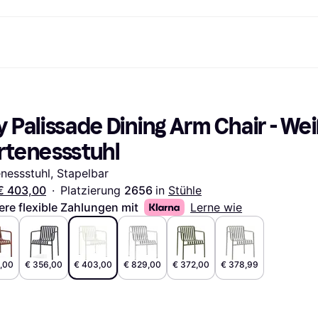
Shopping und Cashback
Shoppe und vergleiche Preise
Banking
Sparprodukte
Mobil
Foto & Video
Büroau
arkt
Cashback
Sale
Klarna Card
Gaming & Unterhaltung
Sparkonto
Reise-eSI
 Palissade Dining Arm Chair - Wei
Shops entdecken
Schönheit & Gesundheit
Klarna Guthaben
Mobilgeräte & Wearables
Flexkonto
Mitgliedschaft
Bekleidung & Accessoires
Kinder & Familie
Festgeldkonto
rtenessstuhl
d.at
Spielzeug & Hobbys
Fahrzeuge & Zubehör
ng
Möbel & Haushalt
Garten & Außenbereich
nessstuhl, Stapelbar
TV & Audio
Küchengeräte
€ 403,00
·
Platzierung 
2656 
in 
Stühle
Sport & Freizeit
Haushaltsgeräte
Computer
Bücher, Filme & Musik
ere flexible Zahlungen mit
Lerne wie
Renovierung & Bau
Alle Ka
,00
€ 356,00
€ 403,00
€ 829,00
€ 372,00
€ 378,99