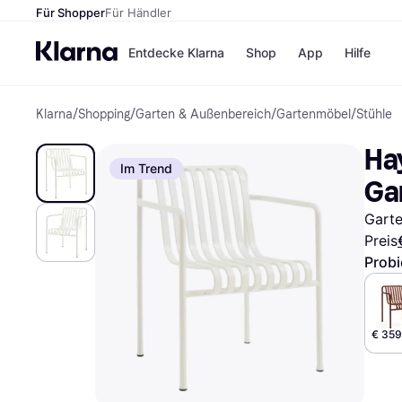
Für Shopper
Für Händler
Entdecke Klarna
Shop
App
Hilfe
Klarna
/
Shopping
/
Garten & Außenbereich
/
Gartenmöbel
/
Stühle
Zahlungsmethoden
Shops
Zahlungsmethoden
MediaM
Hay
Sofort bezahlen
H&M
Im Trend
Bezahle in 3
Temu
Ga
Teilzahlungen
Kauflan
Bezahle in bis zu 30
Samsu
Garte
Tagen
Preis
Ratenzahlung
Probi
Alle Shops
€ 359