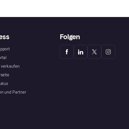
ess
Folgen
pport
rtal
a verkaufen
rseite
tatus
en und Partner