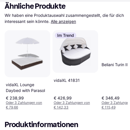
Ähnliche Produkte
Wir haben eine Produktauswahl zusammengestellt, die für dich 
interessant sein könnte.
Alle anzeigen
Im Trend
Beliani Turin II
vidaXL 41831
vidaXL Lounge
Daybed with Parasol
€ 238,99
€ 426,99
€ 346,49
Oder 3 Zahlungen von
Oder 3 Zahlungen von
Oder 3 Zahlunge
€ 79,66
€ 142,33
€ 115,49
Produktinformationen