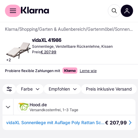
Für Shopper
Für Händler
Klarna
/
Shopping
/
Garten & Außenbereich
/
Gartenmöbel
/
Sonnenliegen
vidaXL 41986
Sonnenliege, Verstellbare Rückenlehne, Kissen
Preis
€ 207,99
+
2
Probiere flexible Zahlungen mit
Lerne wie
Farbe
Empfohlen
Preis inklusive Versand
Hood.de
Versandkostenfrei
,
1–3 Tage
€ 207,99
vidaXL Sonnenliege mit Auflage Poly Rattan Schwarz