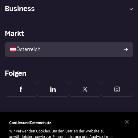
Hilfe
Käuferschutzrichtlinien
Business
Einloggen
Beschwerden
Händlersupport
Entwicklerseite
Klarna App
Datenschutzeinstellungen
Händlerportal
Betriebsstatus
Markt
Shops entdecken
Dein Widerrufsrecht
Mit Klarna verkaufen
Plattformen und Partner
Österreich
Folgen
Cookies und Datenschutz
Wir verwenden Cookies, um den Betrieb der Website zu
gewährleisten, sowie zur Personalisierung und Analyse Ihres