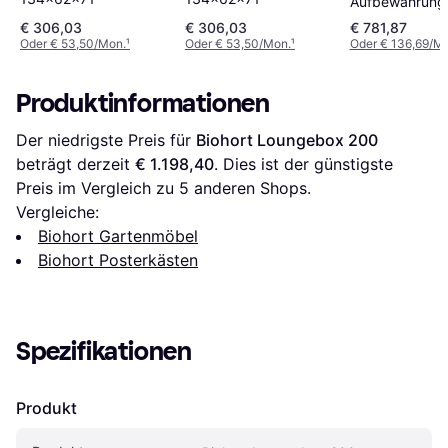
Aufbewahrung
StyleBox dunk
€ 306,03
€ 306,03
€ 781,87
metallic Terra
Oder € 53,50/Mon.
¹
Oder € 53,50/Mon.
¹
Oder € 136,69/M
Produktinformationen
Der niedrigste Preis für 
Biohort Loungebox 200
beträgt derzeit 
€ 1.198,40
. Dies ist der günstigste 
Preis im Vergleich zu 
5
 anderen Shops.
Vergleiche:
Biohort Gartenmöbel
Biohort Posterkästen
Spezifikationen
Produkt