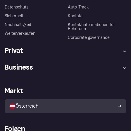
Datenschutz
Auto-Track
Sicherheit
Kontakt
Nachhaltigkeit
Kontaktinformationen für
Behörden
Weiterverkaufen
Corporate governance
Privat
Hilfe
Käuferschutzrichtlinien
Business
Einloggen
Beschwerden
Händlersupport
Entwicklerseite
Klarna App
Datenschutzeinstellungen
Händlerportal
Betriebsstatus
Markt
Shops entdecken
Dein Widerrufsrecht
Mit Klarna verkaufen
Plattformen und Partner
Österreich
Folgen