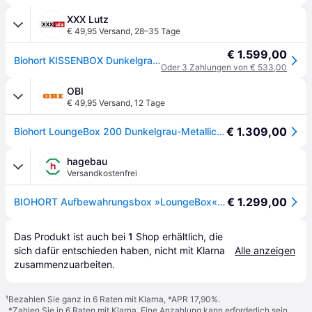
XXX Lutz
€ 49,95 Versand
,
28–35 Tage
€ 1.599,00
Biohort KISSENBOX Dunkelgrau xxxlutz.at
Oder 3 Zahlungen von € 533,00
OBI
€ 49,95 Versand
,
12 Tage
€ 1.309,00
Biohort LoungeBox 200 Dunkelgrau-Metallic - Dunkelgrau-metallic Metallic
hagebau
Versandkostenfrei
€ 1.299,00
BIOHORT Aufbewahrungsbox »LoungeBox«, BxHxT: 200 x 88,5 x 84 cm, quarzgrau-metallic
Das Produkt ist auch bei 
1
Shop
 erhältlich, die 
sich dafür entschieden haben, nicht mit Klarna 
Alle anzeigen
zusammenzuarbeiten.
¹
Bezahlen Sie ganz in 6 Raten mit Klarna, *APR 17,90%.
*Zahlen Sie in 6 Raten mit Klarna. Eine Anzahlung kann erforderlich sein.