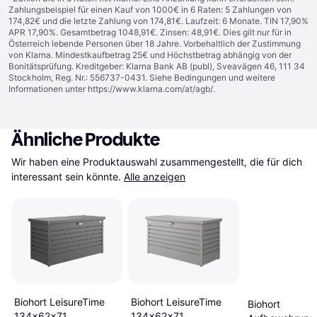
Zahlungsbeispiel für einen Kauf von 1000€ in 6 Raten: 5 Zahlungen von
174,82€ und die letzte Zahlung von 174,81€. Laufzeit: 6 Monate. TIN 17,90%
APR 17,90%. Gesamtbetrag 1048,91€. Zinsen: 48,91€. Dies gilt nur für in
Österreich lebende Personen über 18 Jahre. Vorbehaltlich der Zustimmung
von Klarna. Mindestkaufbetrag 25€ und Höchstbetrag abhängig von der
Bonitätsprüfung. Kreditgeber: Klarna Bank AB (publ), Sveavägen 46, 111 34
Stockholm, Reg. Nr.: 556737-0431. Siehe Bedingungen und weitere
Informationen unter
https://www.klarna.com/at/agb/
.
Ähnliche Produkte
Wir haben eine Produktauswahl zusammengestellt, die für dich 
interessant sein könnte.
Alle anzeigen
Biohort LeisureTime
Biohort LeisureTime
Biohort
134x62x71
134x62x71