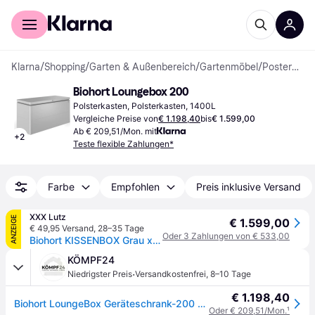
Für Shopper
Für Händler
Klarna
/
Shopping
/
Garten & Außenbereich
/
Gartenmöbel
/
Posterkästen
Biohort Loungebox 200
Polsterkasten, Polsterkasten, 1400L
Vergleiche Preise von
€ 1.198,40
bis
€ 1.599,00
Ab € 209,51/Mon. mit
+
2
Teste flexible Zahlungen*
Farbe
Empfohlen
Preis inklusive Versand
XXX Lutz
ANZEIGE
€ 1.599,00
€ 49,95 Versand
,
28–35 Tage
Oder 3 Zahlungen von € 533,00
Biohort KISSENBOX Grau xxxlutz.at
KÖMPF24
·
Niedrigster Preis
Versandkostenfrei
,
8–10 Tage
€ 1.198,40
Biohort LoungeBox Geräteschrank-200 x 84 x 88,5 cm (Größe 200)-silber-metallic
Oder € 209,51/Mon.
¹