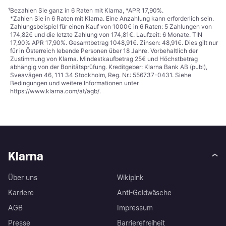
¹
Bezahlen Sie ganz in 6 Raten mit Klarna, *APR 17,90%.
*Zahlen Sie in 6 Raten mit Klarna. Eine Anzahlung kann erforderlich sein.
Zahlungsbeispiel für einen Kauf von 1000€ in 6 Raten: 5 Zahlungen von
174,82€ und die letzte Zahlung von 174,81€. Laufzeit: 6 Monate. TIN
17,90% APR 17,90%. Gesamtbetrag 1048,91€. Zinsen: 48,91€. Dies gilt nur
für in Österreich lebende Personen über 18 Jahre. Vorbehaltlich der
Zustimmung von Klarna. Mindestkaufbetrag 25€ und Höchstbetrag
abhängig von der Bonitätsprüfung. Kreditgeber: Klarna Bank AB (publ),
Sveavägen 46, 111 34 Stockholm, Reg. Nr.: 556737-0431. Siehe
Bedingungen und weitere Informationen unter
https://www.klarna.com/at/agb/
.
Klarna
Über uns
Wikipink
Karriere
Anti-Geldwäsche
AGB
Impressum
Presse
Barrierefreiheit