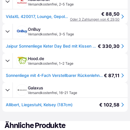
Versandkostenfrei
,
2–5 Tage
€ 88,50
VidaXL 420017, Lounge, Gepolsterter Sitz, Polypropylen (PP), Graphit, 110 kg, 580 mm
Oder 3 Zahlungen von € 29,50
OnBuy
Versandkostenfrei
,
3–5 Tage
€ 330,30
Jaipur Sonnenliege Keter Day Bed mit Kissen 58 x 187 x 29 cm
Hood.de
Versandkostenfrei
,
1–2 Tage
€ 87,11
Sonnenliege mit 4-Fach Verstellbarer Rückenlehne Gartenliege Cappuccino Rattan
Galaxus
Versandkostenfrei
,
16–21 Tage
€ 102,58
Allibert, Liegestuhl, Kelsey (187cm)
Ähnliche Produkte