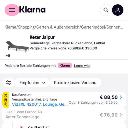
Für Shopper
Für Händler
Klarna
/
Shopping
/
Garten & Außenbereich
/
Gartenmöbel
/
Sonnenliegen
Keter Jaipur
Sonnenliege, Verstellbare Rückenlehne, Faltbar
Vergleiche Preise von
€ 76,99
bis
€ 330,30
+
5
Probiere flexible Zahlungen mit
Lerne wie
Empfohlen
Preis inklusive Versand
Kaufland.at
ANZEIGE
€ 88,50
Versandkostenfrei
,
2–5 Tage
Oder 3 Zahlungen von € 29,50
VidaXL 420017, Lounge, Gepolsterter Sitz, Polypropylen (PP), Graphit, 110 kg, 580 mm
Jula E-com Europe AB
€ 76,99
Keter Sonnenliege
Kaufland.at