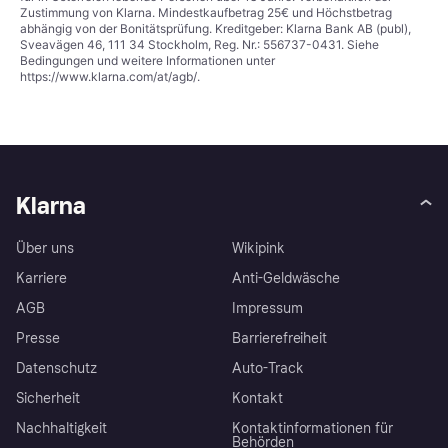
Zustimmung von Klarna. Mindestkaufbetrag 25€ und Höchstbetrag
abhängig von der Bonitätsprüfung. Kreditgeber: Klarna Bank AB (publ),
Sveavägen 46, 111 34 Stockholm, Reg. Nr.: 556737-0431. Siehe
Bedingungen und weitere Informationen unter
https://www.klarna.com/at/agb/
.
Klarna
Über uns
Wikipink
Karriere
Anti-Geldwäsche
AGB
Impressum
Presse
Barrierefreiheit
Datenschutz
Auto-Track
Sicherheit
Kontakt
Nachhaltigkeit
Kontaktinformationen für
Behörden