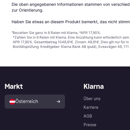
Die oben angegebenen Informationen stammen von verschieden
zur Orientierung.

Haben Sie etwas an diesem Produkt bemerkt, das nicht stimmt
¹
Bezahlen Sie ganz in 6 Raten mit Klarna, *APR 17,90%.
*Zahlen Sie in 6 Raten mit Klarna. Eine Anzahlung kann erforderlich sei
APR 17,90%. Gesamtbetrag 1048,91€. Zinsen: 48,91€. Dies gilt nur für 
Bonitätsprüfung. Kreditgeber: Klarna Bank AB (publ), Sveavägen 46, 11
Markt
Klarna
Über uns
Österreich
Karriere
AGB
Presse