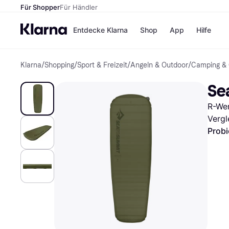
Für Shopper
Für Händler
Entdecke Klarna
Shop
App
Hilfe
Klarna
/
Shopping
/
Sport & Freizeit
/
Angeln & Outdoor
/
Camping & 
Zahlungsmethoden
Shops
Zahlungsmethoden
MediaM
Se
Sofort bezahlen
H&M
Bezahle in 3
Temu
R-Wer
Teilzahlungen
Kauflan
Bezahle in bis zu 30
Samsu
Vergl
Tagen
Probi
Ratenzahlung
Alle Shops