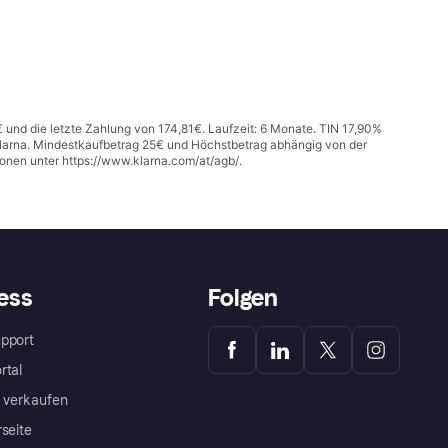
€ und die letzte Zahlung von 174,81€. Laufzeit: 6 Monate. TIN 17,90%
 Klarna. Mindestkaufbetrag 25€ und Höchstbetrag abhängig von der
ionen unter
https://www.klarna.com/at/agb/
.
ess
Folgen
pport
rtal
a verkaufen
rseite