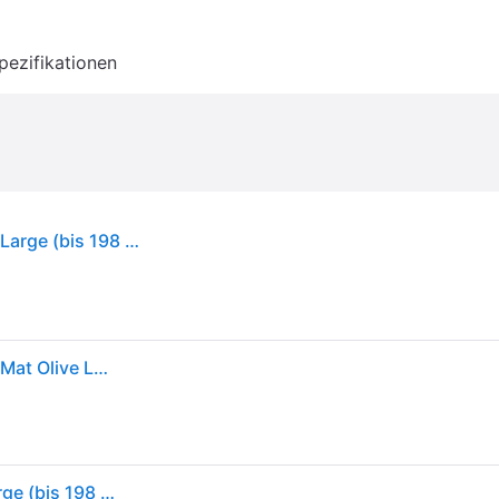
pezifikationen
Sea to Summit Camp Plus Self-Inflating Isomatte Large (bis 198 cm)
Sea To Summit Camp + Self Inflating Mat - Isomatte Mat Olive Large Mummy
Sea to Summit Camp Plus Self-Inflating Isomatte Large (bis 198 cm)