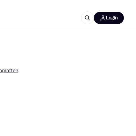
Login
Weitere Informationen
sstattung
M
Was ist Klarna?
somatten
tegorien