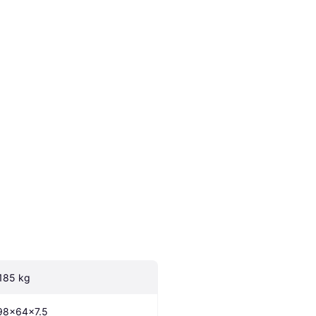
.185 kg
98x64x7.5