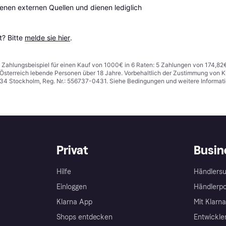
en externen Quellen und dienen lediglich 
? Bitte 
melde sie hier
.
n. Zahlungsbeispiel für einen Kauf von 1000€ in 6 Raten: 5 Zahlungen von 174,82
in Österreich lebende Personen über 18 Jahre. Vorbehaltlich der Zustimmung von
1 34 Stockholm, Reg. Nr.: 556737-0431. Siehe Bedingungen und weitere Informat
Privat
Busin
Hilfe
Händlersu
Einloggen
Händlerpo
Klarna App
Mit Klarn
Shops entdecken
Entwickle