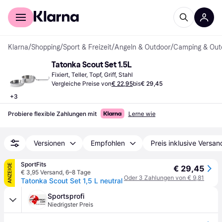
Für Shopper
Für Händler
Klarna
/
Shopping
/
Sport & Freizeit
/
Angeln & Outdoor
/
Camping & Out
Tatonka Scout Set 1.5L
Fixiert, Teller, Topf, Griff, Stahl
Vergleiche Preise von
€ 22,95
bis
€ 29,45
+
3
Probiere flexible Zahlungen mit
Lerne wie
Versionen
Empfohlen
Preis inklusive Versan
SportFits
ANZEIGE
€ 29,45
€ 3,95 Versand
,
6–8 Tage
Oder 3 Zahlungen von € 9,81
Tatonka Scout Set 1,5 L neutral
Sportsprofi
Niedrigster Preis