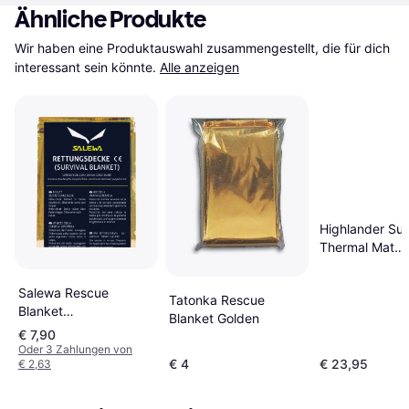
Ähnliche Produkte
Wir haben eine Produktauswahl zusammengestellt, die für dich 
interessant sein könnte.
Alle anzeigen
Highlander Sur
Thermal Mat
195x140cm
Salewa Rescue
Tatonka Rescue
Blanket
Blanket Golden
Rettungsdecke gelb
€ 7,90
One Size
Oder 3 Zahlungen von
€ 4
€ 23,95
€ 2,63