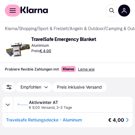
Für Shopper
Für Händler
Klarna
/
Shopping
/
Sport & Freizeit
/
Angeln & Outdoor
/
Camping & Out
TravelSafe Emergency Blanket
Aluminium
Preis
€ 4,00
Probiere flexible Zahlungen mit
Lerne wie
Empfohlen
Preis inklusive Versand
Aktivwinter AT
€ 9,00 Versand
,
2–3 Tage
€ 4,00
Travelsafe Rettungsdecke - Aluminum