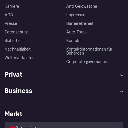
Karriere
Anti-Geldwäsche
AGB
Impressum
Presse
Barrierefreiheit
Datenschutz
Auto-Track
Sicherheit
Kontakt
Nachhaltigkeit
Kontaktinformationen für
Behörden
Weiterverkaufen
Corporate governance
Privat
Hilfe
Käuferschutzrichtlinien
Business
Einloggen
Beschwerden
Händlersupport
Entwicklerseite
Klarna App
Datenschutzeinstellungen
Händlerportal
Betriebsstatus
Markt
Shops entdecken
Dein Widerrufsrecht
Mit Klarna verkaufen
Plattformen und Partner