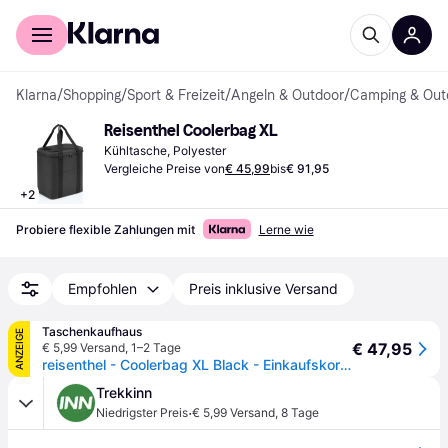
Für Shopper
Für Händler
Klarna
/
Shopping
/
Sport & Freizeit
/
Angeln & Outdoor
/
Camping & Out
Reisenthel Coolerbag XL
Kühltasche, Polyester
Vergleiche Preise von
€ 45,99
bis
€ 91,95
+
2
Probiere flexible Zahlungen mit
Lerne wie
Empfohlen
Preis inklusive Versand
Taschenkaufhaus
ANZEIGE
€ 47,95
€ 5,99 Versand
,
1–2 Tage
reisenthel - Coolerbag XL Black - Einkaufskorb , 30 l - schwarz
Trekkinn
·
Niedrigster Preis
€ 5,99 Versand
,
8 Tage