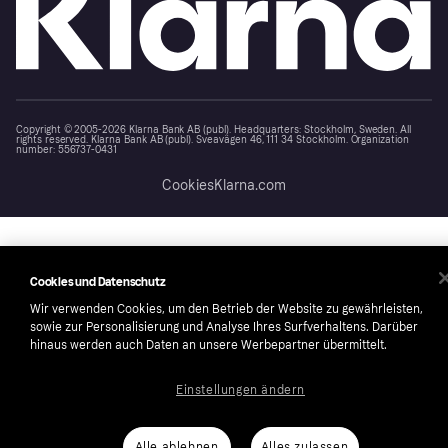
Copyright © 2005-2026 Klarna Bank AB (publ). Headquarters: Stockholm, Sweden. All
rights reserved. Klarna Bank AB (publ). Sveavägen 46, 111 34 Stockholm. Organization
number: 556737-0431
Cookies
Klarna.com
Cookies und Datenschutz
Wir verwenden Cookies, um den Betrieb der Website zu gewährleisten,
sowie zur Personalisierung und Analyse Ihres Surfverhaltens. Darüber
hinaus werden auch Daten an unsere Werbepartner übermittelt.
Einstellungen ändern
Alle ablehnen
Alles zulassen