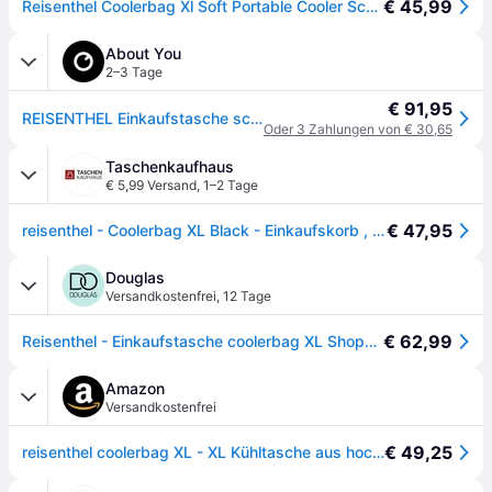
€ 45,99
Reisenthel Coolerbag Xl Soft Portable Cooler Schwarz
About You
2–3 Tage
€ 91,95
REISENTHEL Einkaufstasche schwarz
Oder 3 Zahlungen von € 30,65
Taschenkaufhaus
€ 5,99 Versand
,
1–2 Tage
€ 47,95
reisenthel - Coolerbag XL Black - Einkaufskorb , 30 l - schwarz
Douglas
Versandkostenfrei
,
12 Tage
€ 62,99
Reisenthel - Einkaufstasche coolerbag XL Shopper 1 ct Schwarz
Amazon
Versandkostenfrei
€ 49,25
reisenthel coolerbag XL - XL Kühltasche aus hochwertigem Polyestergewebe Ideal für das Picknick, den Einkauf und unterwegs, Couleur:Twist Silver