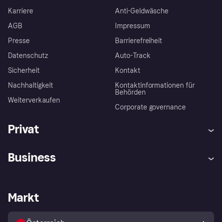
Karriere
Anti-Geldwäsche
AGB
Impressum
Presse
Barrierefreiheit
Datenschutz
Auto-Track
Sicherheit
Kontakt
Nachhaltigkeit
Kontaktinformationen für
Behörden
Weiterverkaufen
Corporate governance
Privat
Hilfe
Käuferschutzrichtlinien
Business
Einloggen
Beschwerden
Händlersupport
Entwicklerseite
Klarna App
Datenschutzeinstellungen
Händlerportal
Betriebsstatus
Markt
Shops entdecken
Dein Widerrufsrecht
Mit Klarna verkaufen
Plattformen und Partner