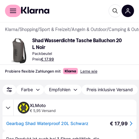
Für Shopper
Für Händler
Klarna
/
Shopping
/
Sport & Freizeit
/
Angeln & Outdoor
/
Camping & Out
Shad Wasserdichte Tasche Balluchon 20 
L Noir
Packbeutel
Preis
€ 17,99
Probiere flexible Zahlungen mit
Lerne wie
Farbe
Empfohlen
Preis inklusive Versand
XLMoto
€ 5,95 Versand
€ 17,99
Gearbag Shad Waterproof 20L Schwarz
Das Produkt ist auch bei 
1
Shop
 erhältlich, die 