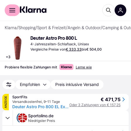
Für Shopper
Für Händler
Klarna
/
Shopping
/
Sport & Freizeit
/
Angeln & Outdoor
/
Camping & Out
Deuter Astro Pro 800 L
4-Jahreszeiten-Schlafsack, Unisex
Vergleiche Preise von
€ 333,33
bis
€ 504,00
+
3
Probiere flexible Zahlungen mit
Lerne wie
Empfohlen
Preis inklusive Versand
SportFits
ANZEIGE
€ 471,75
Versandkostenfrei
,
9–11 Tage
Oder 3 Zahlungen von € 157,25
Deuter Astro Pro 800 EL Extra Long redwood-paprika (5907) Links
Sportolino.de
Niedrigster Preis