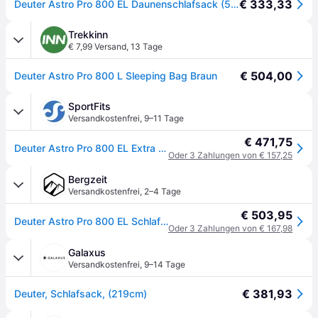
€ 333,33
Deuter Astro Pro 800 EL Daunenschlafsack (5907 redwood/paprika, RV links)
Trekkinn
€ 7,99 Versand
,
13 Tage
€ 504,00
Deuter Astro Pro 800 L Sleeping Bag Braun
SportFits
Versandkostenfrei
,
9–11 Tage
€ 471,75
Deuter Astro Pro 800 EL Extra Long redwood-paprika (5907) Links
Oder 3 Zahlungen von € 157,25
Bergzeit
Versandkostenfrei
,
2–4 Tage
€ 503,95
Deuter Astro Pro 800 EL Schlafsack - rot - max. 200cm
Oder 3 Zahlungen von € 167,98
Galaxus
Versandkostenfrei
,
9–14 Tage
€ 381,93
Deuter, Schlafsack, (219cm)