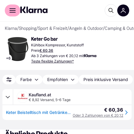
Für Shopper
Für Händler
Klarna
/
Shopping
/
Sport & Freizeit
/
Angeln & Outdoor
/
Camping & Out
Keter Go bar
Kühlbox Kompressor, Kunststoff
Preis
€ 60,36
Ab 3 Zahlungen von € 20,12 mit
+
6
Teste flexible Zahlungen*
Farbe
Empfohlen
Preis inklusive Versand
Kaufland.at
€ 8,92 Versand
,
5–6 Tage
€ 60,36
Keter Beistelltisch mit Getränkekühler Go Bar Weiß und Ozeanblau
Oder 3 Zahlungen von € 20,12