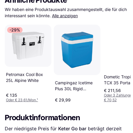
Ähnliche Produkte
Wir haben eine Produktauswahl zusammengestellt, die für dich 
interessant sein könnte.
Alle anzeigen
-29%
Petromax Cool Box
Dometic Tropi
25L Alpine White
TCX 35 Portab
Campingaz Icetime
Electric Cool 
Plus 30L Rigid
€ 211,56
Black/Gray
Portable Cooler
€ 135
Oder 3 Zahlunge
€ 29,99
Oder € 23,61/Mon.
¹
€ 70,52
Produktinformationen
Der niedrigste Preis für 
Keter Go bar
 beträgt derzeit 