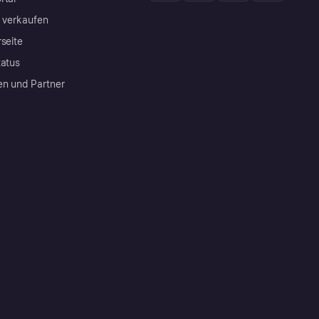
a verkaufen
rseite
tatus
en und Partner