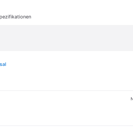
pezifikationen
sal
N