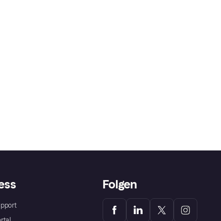
ess
Folgen
pport
rtal