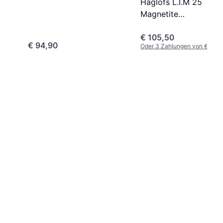
Haglöfs L.I.M 25
Magnetite
Wanderrucksack
€ 105,50
€ 94,90
Oder 3 Zahlungen von € 35,1