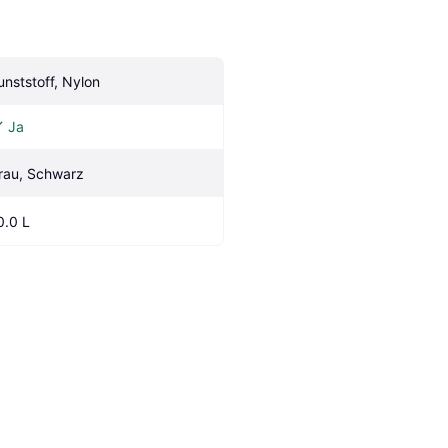
unststoff, Nylon
Ja
rau, Schwarz
0.0 L