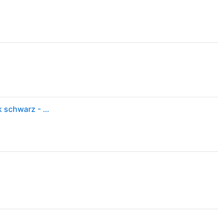
Osprey Ultralight DrySack Window 20L Trockensack schwarz - Black