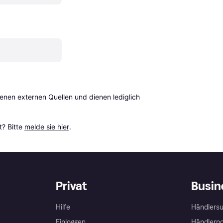
en externen Quellen und dienen lediglich 
? Bitte 
melde sie hier
.
Privat
Busin
Hilfe
Händlersu
Einloggen
Händlerpo