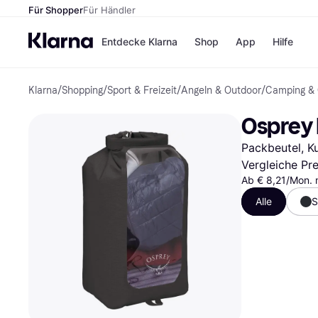
Für Shopper
Für Händler
Entdecke Klarna
Shop
App
Hilfe
Klarna
/
Shopping
/
Sport & Freizeit
/
Angeln & Outdoor
/
Camping & 
Zahlungsmethoden
Shops
Zahlungsmethoden
MediaM
Osprey 
Sofort bezahlen
H&M
Bezahle in 3
Temu
Packbeutel, Ku
Teilzahlungen
Kauflan
Bezahle in bis zu 30
Samsu
Vergleiche Pr
Tagen
Ab € 8,21/Mon. 
Ratenzahlung
Alle
S
Alle Shops