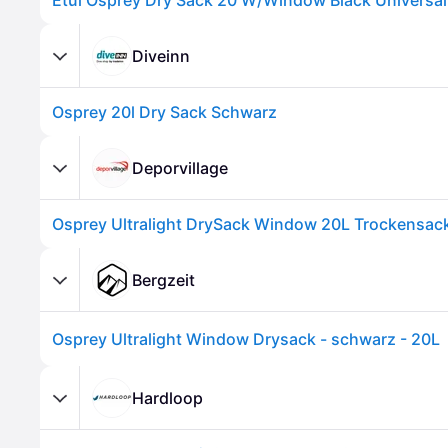
Etui Osprey Dry Sack 20 W/Window Black Universal
Diveinn
Osprey 20l Dry Sack Schwarz
Deporvillage
Bergzeit
Osprey Ultralight Window Drysack - schwarz - 20L
Hardloop