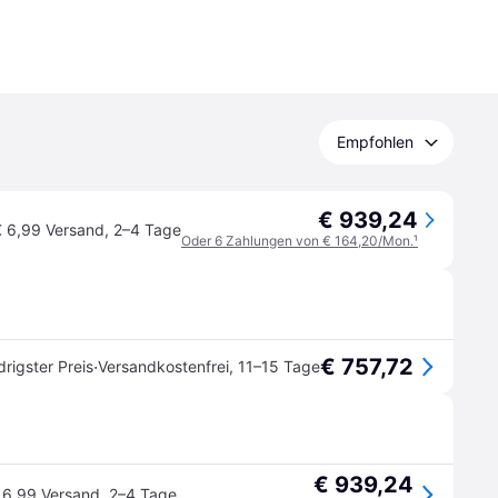
Empfohlen
€ 939,24
€ 6,99 Versand
,
2–4 Tage
Oder 6 Zahlungen von € 164,20/Mon.
¹
€ 757,72
·
drigster Preis
Versandkostenfrei
,
11–15 Tage
€ 939,24
 6,99 Versand
,
2–4 Tage