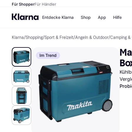
Für Shopper
Für Händler
Entdecke Klarna
Shop
App
Hilfe
Klarna
/
Shopping
/
Sport & Freizeit
/
Angeln & Outdoor
/
Camping & 
Zahlungsmethoden
Shops
Zahlungsmethoden
MediaM
Ma
Sofort bezahlen
H&M
Im Trend
Bezahle in 3
Temu
Bo
Teilzahlungen
Kauflan
Bezahle in bis zu 30
Samsu
Kühlb
Tagen
Vergl
Ratenzahlung
Probi
Alle Shops