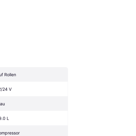
uf Rollen
2/24 V
lau
9.0 L
ompressor