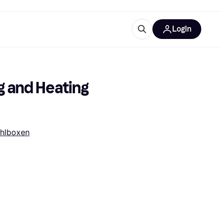
Login
Weitere Informationen
sstattung
M
Was ist Klarna?
 and Heating 
hlboxen
tegorien