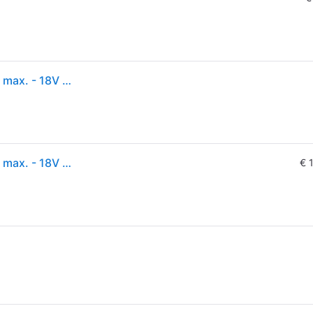
Makita Akku-Kompressor-Kühl- und Wärmebox 40V max. - 18V - 29 l - -18° C bis +60° C - CW004GZ
Makita Akku-Kompressor-Kühl- und Wärmebox 40V max. - 18V - 29 l - -18° C bis +60° C - CW004GZ
€ 