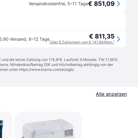
€ 851,09
Versandkostenfrei
,
5–11 Tage
€ 811,35
6,90 Versand
,
6–12 Tage
Oder 6 Zahlungen von € 141,84/Mon.
¹
€ und die letzte Zahlung von 174,81€. Laufzeit: 6 Monate. TIN 17,90%
 Klarna. Mindestkaufbetrag 25€ und Höchstbetrag abhängig von der
ionen unter
https://www.klarna.com/at/agb/
.
Alle anzeigen