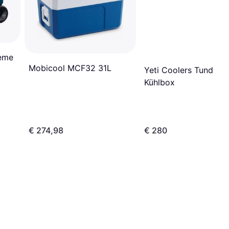
eme
Mobicool MCF32 31L
Yeti Coolers Tundra 
Kühlbox
€ 274,98
€ 280