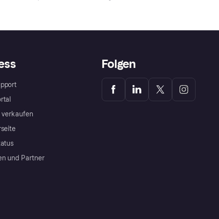
ess
Folgen
pport
rtal
a verkaufen
rseite
tatus
en und Partner