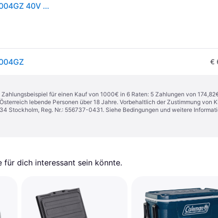
Makita Akku-Kompressor-Kühl- und Wärmebox CW004GZ 40V max. • 18V
W004GZ
€ 
n. Zahlungsbeispiel für einen Kauf von 1000€ in 6 Raten: 5 Zahlungen von 174,82
in Österreich lebende Personen über 18 Jahre. Vorbehaltlich der Zustimmung von
1 34 Stockholm, Reg. Nr.: 556737-0431. Siehe Bedingungen und weitere Informat
für dich interessant sein könnte.