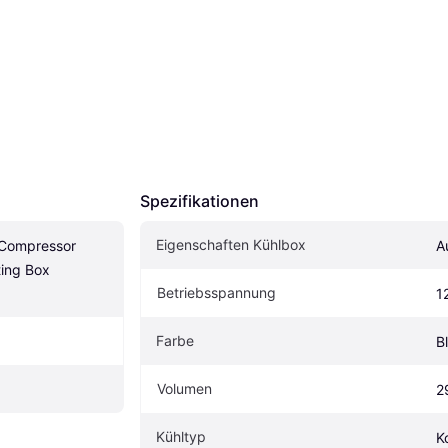
Spezifikationen
Eigenschaften Kühlbox
Compressor 
A
ing Box 
Betriebsspannung
1
Farbe
B
Volumen
2
Kühltyp
K