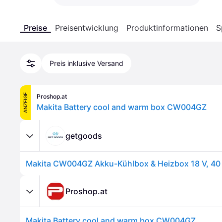
Preise
Preisentwicklung
Produktinformationen
S
Preis inklusive Versand
ANZEIGE
Proshop.at
Makita Battery cool and warm box CW004GZ
getgoods
Proshop.at
Makita Battery cool and warm box CW004GZ