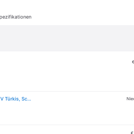
pezifikationen
Makita CW004GZ Akku-Kühlbox & Heizbox 18 V, 40 V Türkis, Schwarz 29 l -18 °C
Nie
€