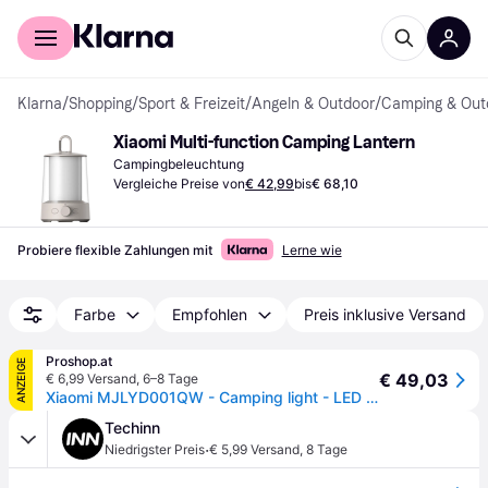
Für Shopper
Für Händler
Klarna
/
Shopping
/
Sport & Freizeit
/
Angeln & Outdoor
/
Camping & Out
Xiaomi Multi-function Camping Lantern
Campingbeleuchtung
Vergleiche Preise von
€ 42,99
bis
€ 68,10
Probiere flexible Zahlungen mit
Lerne wie
Farbe
Empfohlen
Preis inklusive Versand
Proshop.at
ANZEIGE
€ 49,03
€ 6,99 Versand
,
6–8 Tage
Xiaomi MJLYD001QW - Camping light - LED - RGB/warm to cool white light
Techinn
·
Niedrigster Preis
€ 5,99 Versand
,
8 Tage