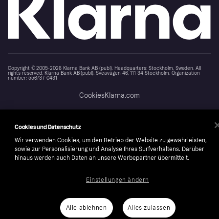
Copyright © 2005-2026 Klarna Bank AB (publ). Headquarters: Stockholm, Sweden. All
rights reserved. Klarna Bank AB (publ). Sveavägen 46, 111 34 Stockholm. Organization
number: 556737-0431
Cookies
Klarna.com
Cookies und Datenschutz
Wir verwenden Cookies, um den Betrieb der Website zu gewährleisten,
sowie zur Personalisierung und Analyse Ihres Surfverhaltens. Darüber
hinaus werden auch Daten an unsere Werbepartner übermittelt.
Einstellungen ändern
Alle ablehnen
Alles zulassen