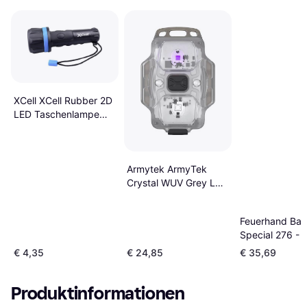
XCell XCell Rubber 2D
LED Taschenlampe
batteriebetrieben
50lm 12h 191
Armytek ArmyTek
Crystal WUV Grey LED
Taschenlampe mit
Handschlaufe, mit
Feuerhand Ba
USB-Schnittstelle
Special 276 - 
akkubetrieben 150 lm
White
34 g
€ 4,35
€ 24,85
€ 35,69
Produktinformationen