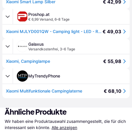
€ 42,99
Xiaomi Smart Lamp Silber
Proshop.at
€ 6,99 Versand
,
6–8 Tage
€ 49,03
Xiaomi MJLYD001QW - Camping light - LED - RGB/warm to cool white light
Galaxus
Versandkostenfrei
,
3–6 Tage
€ 55,98
Xiaomi, Campinglampe
MyTrendyPhone
€ 68,10
Xiaomi Multifunktionale Campinglaterne
Ähnliche Produkte
Wir haben eine Produktauswahl zusammengestellt, die für dich 
interessant sein könnte.
Alle anzeigen