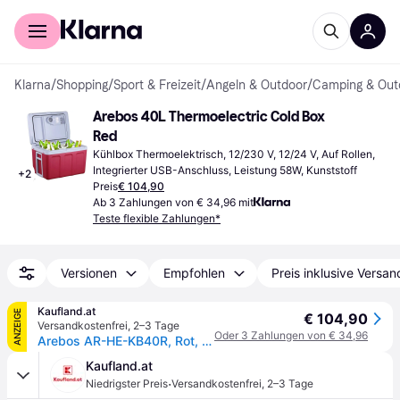
Für Shopper
Für Händler
Klarna
/
Shopping
/
Sport & Freizeit
/
Angeln & Outdoor
/
Camping & Out
Arebos 40L Thermoelectric Cold Box 
Red
Kühlbox Thermoelektrisch, 12/230 V, 12/24 V, Auf Rollen, 
Integrierter USB-Anschluss, Leistung 58W, Kunststoff
+
2
Preis
€ 104,90
Ab 3 Zahlungen von € 34,96 mit
Teste flexible Zahlungen*
Versionen
Empfohlen
Preis inklusive Versan
Kaufland.at
ANZEIGE
€ 104,90
Versandkostenfrei
,
2–3 Tage
Oder 3 Zahlungen von € 34,96
Arebos AR-HE-KB40R, Rot, Kunststoff, 6,8 kg
Kaufland.at
·
Niedrigster Preis
Versandkostenfrei
,
2–3 Tage