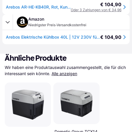
€ 104,90
Arebos AR-HE-KB40R, Rot, Kunststoff, 6,8 kg
Oder 3 Zahlungen von € 34,96
Amazon
·
Niedrigster Preis
Versandkostenfrei
€ 104,90
Arebos Elektrische Kühlbox 40L | 12V 230V für Auto & Steckdose | Kühlen & Warmhalten | mit Strom | ECO Modus | thermoelektrisch | Kühlbox Camping | ausziehbarer Griff | Rollen | leise | mobil
Ähnliche Produkte
Wir haben eine Produktauswahl zusammengestellt, die für dich 
interessant sein könnte.
Alle anzeigen
Dometic Group TCX14