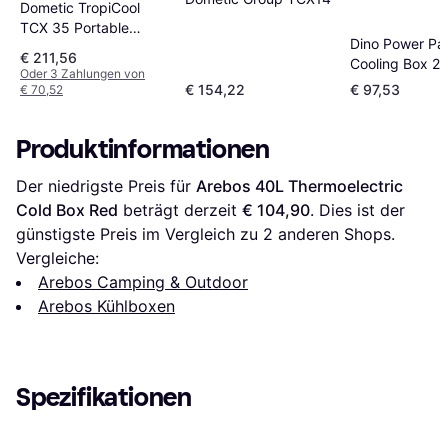
Dometic TropiCool
TCX 35 Portable
Dino Power Pa
Electric Cool Box 33L
€ 211,56
Cooling Box 2
Black/Gray
Oder 3 Zahlungen von
€ 154,22
€ 97,53
€ 70,52
Produktinformationen
Der niedrigste Preis für 
Arebos 40L Thermoelectric 
Cold Box Red
 beträgt derzeit 
€ 104,90
. Dies ist der 
günstigste Preis im Vergleich zu 
2
 anderen Shops.
Vergleiche:
Arebos Camping & Outdoor
Arebos Kühlboxen
Spezifikationen