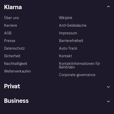
Klarna
Über uns
Wikipink
Karriere
Anti-Geldwäsche
AGB
Impressum
Presse
Barrierefreiheit
Datenschutz
Auto-Track
Sicherheit
Kontakt
Nachhaltigkeit
Kontaktinformationen für
Behörden
Weiterverkaufen
Corporate governance
Privat
Hilfe
Käuferschutzrichtlinien
Business
Einloggen
Beschwerden
Händlersupport
Entwicklerseite
Klarna App
Datenschutzeinstellungen