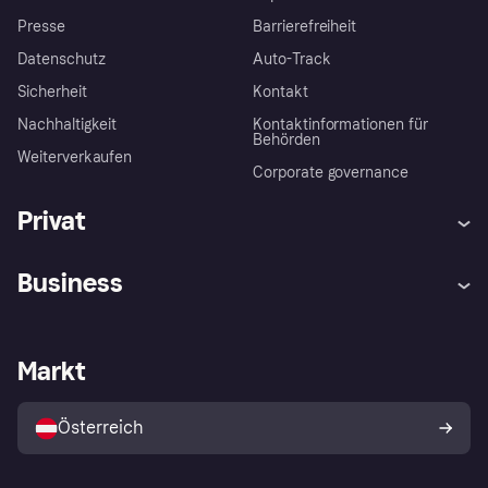
Presse
Barrierefreiheit
Datenschutz
Auto-Track
Sicherheit
Kontakt
Nachhaltigkeit
Kontaktinformationen für
Behörden
Weiterverkaufen
Corporate governance
Privat
Hilfe
Käuferschutzrichtlinien
Business
Einloggen
Beschwerden
Händlersupport
Entwicklerseite
Klarna App
Datenschutzeinstellungen
Händlerportal
Betriebsstatus
Markt
Shops entdecken
Dein Widerrufsrecht
Mit Klarna verkaufen
Plattformen und Partner
Österreich