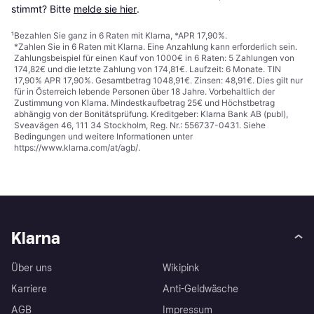
stimmt? Bitte 
melde sie hier
.
¹
Bezahlen Sie ganz in 6 Raten mit Klarna, *APR 17,90%.
*Zahlen Sie in 6 Raten mit Klarna. Eine Anzahlung kann erforderlich sein.
Zahlungsbeispiel für einen Kauf von 1000€ in 6 Raten: 5 Zahlungen von
174,82€ und die letzte Zahlung von 174,81€. Laufzeit: 6 Monate. TIN
17,90% APR 17,90%. Gesamtbetrag 1048,91€. Zinsen: 48,91€. Dies gilt nur
für in Österreich lebende Personen über 18 Jahre. Vorbehaltlich der
Zustimmung von Klarna. Mindestkaufbetrag 25€ und Höchstbetrag
abhängig von der Bonitätsprüfung. Kreditgeber: Klarna Bank AB (publ),
Sveavägen 46, 111 34 Stockholm, Reg. Nr.: 556737-0431. Siehe
Bedingungen und weitere Informationen unter
https://www.klarna.com/at/agb/
.
Klarna
Über uns
Wikipink
Karriere
Anti-Geldwäsche
AGB
Impressum