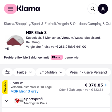
Für Shopper
Für Händler
Klarna
/
Shopping
/
Sport & Freizeit
/
Angeln & Outdoor
/
Camping & Out
MSR Elixir 3
Kuppelzelt, 3 Menschen, Vorraum, Wasserabweisend, 
Belüftung
Vergleiche Preise von
€ 286,95
bis
€ 441,00
+
5
Probiere flexible Zahlungen mit
Lerne wie
Farbe
Empfohlen
Preis inklusive Versand
SportFits
ANZEIGE
€ 370,85
Versandkostenfrei
,
8–10 Tage
Oder 3 Zahlungen von € 123,61
MSR Elixir 3 gray
Sportsprofi
Niedrigster Preis