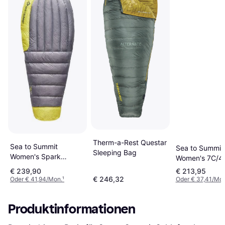
Therm-a-Rest Questar
Sea to Summit
Sea to Summit
Sleeping Bag
Women's Spark
Women's 7C/4
Women's 7°C Down
Daunen-Schlaf
€ 239,90
€ 213,95
Sleeping Bag
€ 246,32
Oder € 41,94/Mon.
¹
Oder € 37,41/Mon
Daunenschlafsack Gr
Long grau
Produktinformationen