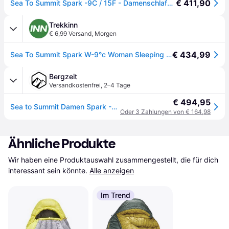
€ 411,90
Sea To Summit Spark -9C / 15F - Damenschlafsack Grey / Yellow Regular
Trekkinn
€ 6,99 Versand
,
Morgen
€ 434,99
Sea To Summit Spark W-9°c Woman Sleeping Bag Gelb Regular / Right Zipper Frau
Bergzeit
Versandkostenfrei
,
2–4 Tage
€ 494,95
Sea to Summit Damen Spark -9C Down Schlafsack - gelb - max. 170cm
Oder 3 Zahlungen von € 164,98
Ähnliche Produkte
Wir haben eine Produktauswahl zusammengestellt, die für dich 
interessant sein könnte.
Alle anzeigen
Im Trend