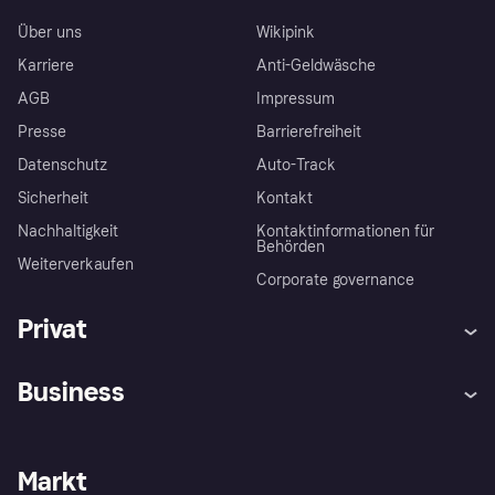
Über uns
Wikipink
Karriere
Anti-Geldwäsche
AGB
Impressum
Presse
Barrierefreiheit
Datenschutz
Auto-Track
Sicherheit
Kontakt
Nachhaltigkeit
Kontaktinformationen für
Behörden
Weiterverkaufen
Corporate governance
Privat
Hilfe
Käuferschutzrichtlinien
Business
Einloggen
Beschwerden
Händlersupport
Entwicklerseite
Klarna App
Datenschutzeinstellungen
Händlerportal
Betriebsstatus
Markt
Shops entdecken
Dein Widerrufsrecht