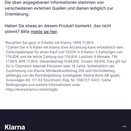
Die oben angegebenen Informationen stammen von 
verschiedenen externen Quellen und dienen lediglich zur 
Orientierung.

Haben Sie etwas an diesem Produkt bemerkt, das nicht 
stimmt? Bitte 
melde sie hier
.
¹
Bezahlen Sie ganz in 6 Raten mit Klarna, *APR 17,90%.
*Zahlen Sie in 6 Raten mit Klarna. Eine Anzahlung kann erforderlich sein.
Zahlungsbeispiel für einen Kauf von 1000€ in 6 Raten: 5 Zahlungen von
174,82€ und die letzte Zahlung von 174,81€. Laufzeit: 6 Monate. TIN
17,90% APR 17,90%. Gesamtbetrag 1048,91€. Zinsen: 48,91€. Dies gilt nur
für in Österreich lebende Personen über 18 Jahre. Vorbehaltlich der
Zustimmung von Klarna. Mindestkaufbetrag 25€ und Höchstbetrag
abhängig von der Bonitätsprüfung. Kreditgeber: Klarna Bank AB (publ),
Sveavägen 46, 111 34 Stockholm, Reg. Nr.: 556737-0431. Siehe
Bedingungen und weitere Informationen unter
https://www.klarna.com/at/agb/
.
Klarna