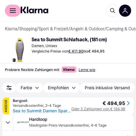
Für Shopper
Für Händler
Klarna
/
Shopping
/
Sport & Freizeit
/
Angeln & Outdoor
/
Camping & Out
Sea to Summit Schlafsack, (181 cm)
Damen, Unisex
Vergleiche Preise von
€ 411,90
bis
€ 494,95
Probiere flexible Zahlungen mit
Lerne wie
Farbe
Empfohlen
Preis inklusive Versand
Bergzeit
ANZEIGE
€ 494,95
Versandkostenfrei
,
2–4 Tage
Oder 3 Zahlungen von € 164,98
Sea to Summit Damen Spark -9C Down Schlafsack - gelb - max. 170cm
Hardloop
·
Niedrigster Preis
Versandkostenfrei
,
4–6 Tage