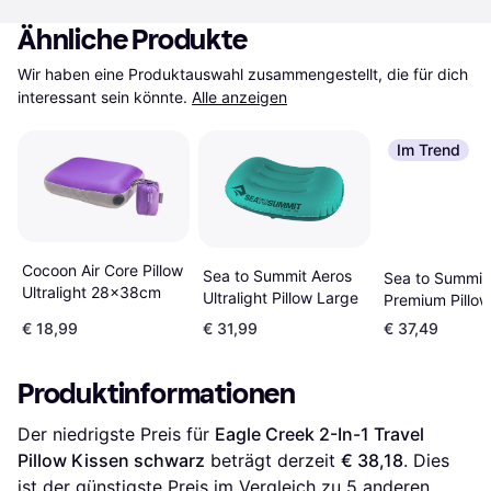
Ähnliche Produkte
Wir haben eine Produktauswahl zusammengestellt, die für dich 
interessant sein könnte.
Alle anzeigen
Im Trend
Cocoon Air Core Pillow
Sea to Summit Aeros
Sea to Summit
Ultralight 28x38cm
Ultralight Pillow Large
Premium Pillow
€ 18,99
€ 31,99
€ 37,49
Produktinformationen
Der niedrigste Preis für 
Eagle Creek 2-In-1 Travel 
Pillow Kissen schwarz
 beträgt derzeit 
€ 38,18
. Dies 
ist der günstigste Preis im Vergleich zu 
5
 anderen 