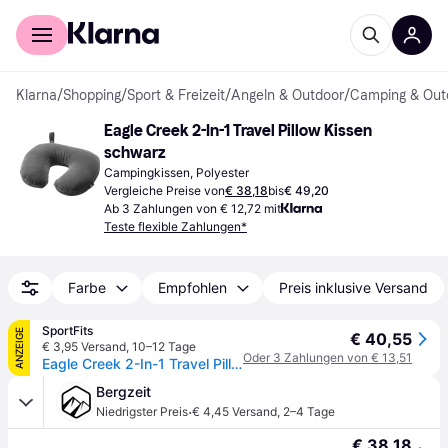
Für Shopper
Für Händler
Klarna
/
Shopping
/
Sport & Freizeit
/
Angeln & Outdoor
/
Camping & Out
Eagle Creek 2-In-1 Travel Pillow Kissen 
schwarz
Campingkissen, Polyester
Vergleiche Preise von
€ 38,18
bis
€ 49,20
Ab 3 Zahlungen von € 12,72 mit
Teste flexible Zahlungen*
Farbe
Empfohlen
Preis inklusive Versand
SportFits
ANZEIGE
€ 40,55
€ 3,95 Versand
,
10–12 Tage
Oder 3 Zahlungen von € 13,51
Eagle Creek 2-In-1 Travel Pillow black (010) One Size
Bergzeit
·
Niedrigster Preis
€ 4,45 Versand
,
2–4 Tage
€ 38,18