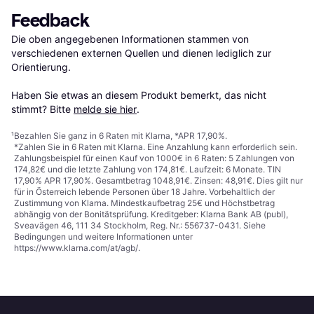
Feedback
Die oben angegebenen Informationen stammen von 
verschiedenen externen Quellen und dienen lediglich zur 
Orientierung.

Haben Sie etwas an diesem Produkt bemerkt, das nicht 
stimmt? Bitte 
melde sie hier
.
¹
Bezahlen Sie ganz in 6 Raten mit Klarna, *APR 17,90%.
*Zahlen Sie in 6 Raten mit Klarna. Eine Anzahlung kann erforderlich sein.
Zahlungsbeispiel für einen Kauf von 1000€ in 6 Raten: 5 Zahlungen von
174,82€ und die letzte Zahlung von 174,81€. Laufzeit: 6 Monate. TIN
17,90% APR 17,90%. Gesamtbetrag 1048,91€. Zinsen: 48,91€. Dies gilt nur
für in Österreich lebende Personen über 18 Jahre. Vorbehaltlich der
Zustimmung von Klarna. Mindestkaufbetrag 25€ und Höchstbetrag
abhängig von der Bonitätsprüfung. Kreditgeber: Klarna Bank AB (publ),
Sveavägen 46, 111 34 Stockholm, Reg. Nr.: 556737-0431. Siehe
Bedingungen und weitere Informationen unter
https://www.klarna.com/at/agb/
.