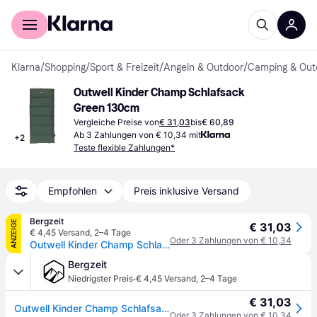
Für Shopper
Für Händler
Klarna
/
Shopping
/
Sport & Freizeit
/
Angeln & Outdoor
/
Camping & Out
Outwell Kinder Champ Schlafsack 
Green 130cm
Vergleiche Preise von
€ 31,03
bis
€ 60,89
Ab 3 Zahlungen von € 10,34 mit
+
2
Teste flexible Zahlungen*
Empfohlen
Preis inklusive Versand
Bergzeit
ANZEIGE
€ 31,03
€ 4,45 Versand
,
2–4 Tage
Oder 3 Zahlungen von € 10,34
Outwell Kinder Champ Schlafsack - gruen - Max. 130cm
Bergzeit
·
Niedrigster Preis
€ 4,45 Versand
,
2–4 Tage
€ 31,03
Outwell Kinder Champ Schlafsack - gruen - Max. 130cm
Oder 3 Zahlungen von € 10,34