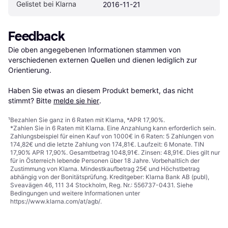
Gelistet bei Klarna
2016-11-21
Feedback
Die oben angegebenen Informationen stammen von 
verschiedenen externen Quellen und dienen lediglich zur 
Orientierung.

Haben Sie etwas an diesem Produkt bemerkt, das nicht 
stimmt? Bitte 
melde sie hier
.
¹
Bezahlen Sie ganz in 6 Raten mit Klarna, *APR 17,90%.
*Zahlen Sie in 6 Raten mit Klarna. Eine Anzahlung kann erforderlich sein.
Zahlungsbeispiel für einen Kauf von 1000€ in 6 Raten: 5 Zahlungen von
174,82€ und die letzte Zahlung von 174,81€. Laufzeit: 6 Monate. TIN
17,90% APR 17,90%. Gesamtbetrag 1048,91€. Zinsen: 48,91€. Dies gilt nur
für in Österreich lebende Personen über 18 Jahre. Vorbehaltlich der
Zustimmung von Klarna. Mindestkaufbetrag 25€ und Höchstbetrag
abhängig von der Bonitätsprüfung. Kreditgeber: Klarna Bank AB (publ),
Sveavägen 46, 111 34 Stockholm, Reg. Nr.: 556737-0431. Siehe
Bedingungen und weitere Informationen unter
https://www.klarna.com/at/agb/
.