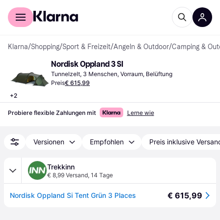
Für Shopper
Für Händler
Klarna
/
Shopping
/
Sport & Freizeit
/
Angeln & Outdoor
/
Camping & Out
Nordisk Oppland 3 SI
Tunnelzelt, 3 Menschen, Vorraum, Belüftung
Preis
€ 615,99
+
2
Probiere flexible Zahlungen mit
Lerne wie
Versionen
Empfohlen
Preis inklusive Versan
Trekkinn
€ 8,99 Versand
,
14 Tage
€ 615,99
Nordisk Oppland Si Tent Grün 3 Places