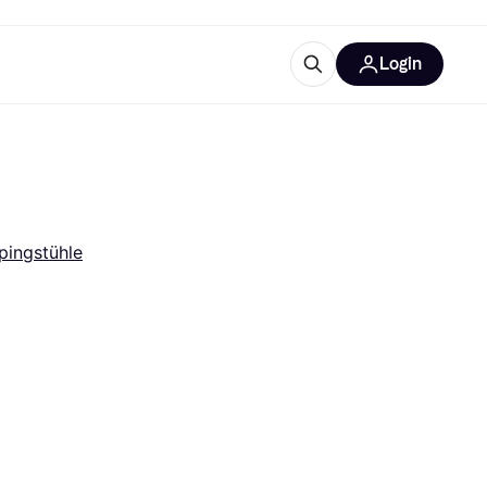
Login
Weitere Informationen
sstattung
M
Was ist Klarna?
ingstühle
tegorien