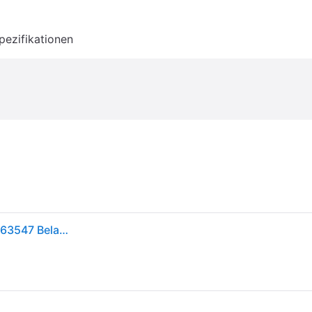
pezifikationen
Walkstool Comfort XL Klapphocker Schwarz, Silber 63547 Belastbarkeit (Gewicht) (max.) 225 kg