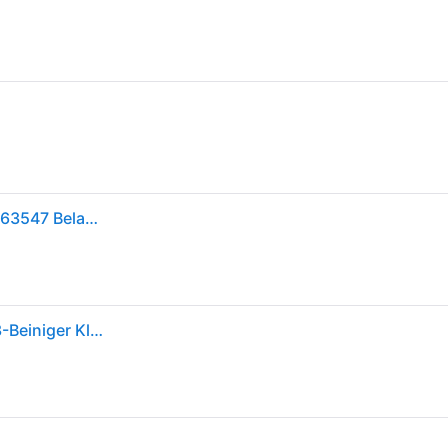
Walkstool Comfort XL Klapphocker Schwarz, Silber 63547 Belastbarkeit (Gewicht) (max.) 225 kg - Schwarz/Silber
Walkstool - Modell Comfort - Schwarz und Silber - 3-Beiniger Klapphocker aus Aluminium - Sitzhöhe 55 cm - Klapphocker Faltbar, Belastbar mit 225 kg - Hergestellt in Schweden