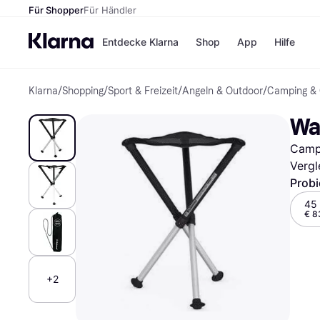
Für Shopper
Für Händler
Entdecke Klarna
Shop
App
Hilfe
Klarna
/
Shopping
/
Sport & Freizeit
/
Angeln & Outdoor
/
Camping & 
Zahlungsmethoden
Shops
Zahlungsmethoden
MediaM
Wa
Sofort bezahlen
H&M
Bezahle in 3
Temu
Campi
Teilzahlungen
Kauflan
Bezahle in bis zu 30
Samsu
Vergl
Tagen
Probi
Ratenzahlung
45
€ 8
Alle Shops
+2