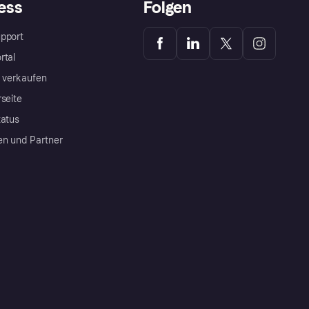
ess
Folgen
pport
rtal
a verkaufen
rseite
tatus
en und Partner