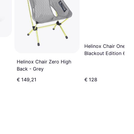
Helinox Chair One XL
Blackout Edition 68 x
89 cm
Helinox Chair Zero High
Back - Grey
€ 149,21
€ 128