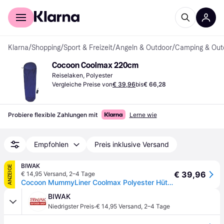
Für Shopper
Für Händler
Klarna
/
Shopping
/
Sport & Freizeit
/
Angeln & Outdoor
/
Camping & Out
Cocoon Coolmax 220cm
Reiselaken, Polyester
Vergleiche Preise von
€ 39,96
bis
€ 66,28
Probiere flexible Zahlungen mit
Lerne wie
Empfohlen
Preis inklusive Versand
BIWAK
ANZEIGE
€ 39,96
€ 14,95 Versand
,
2–4 Tage
Cocoon MummyLiner Coolmax Polyester Hüttenschlafsack (Wärmeleistung +4,7°C / max. Körpergröße 190cm / Gewicht 0,255kg) 1959
BIWAK
·
Niedrigster Preis
€ 14,95 Versand
,
2–4 Tage