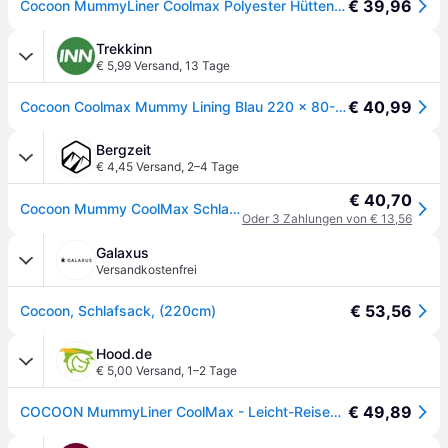
€ 39,96
Cocoon MummyLiner Coolmax Polyester Hüttenschlafsack (Wärmeleistung +4,7°C / max. Körpergröße 190cm / Gewicht 0,255kg) 1959
Trekkinn
€ 5,99 Versand
,
13 Tage
€ 40,99
Cocoon Coolmax Mummy Lining Blau 220 x 80-60 cm
Bergzeit
€ 4,45 Versand
,
2–4 Tage
€ 40,70
Cocoon Mummy CoolMax Schlafsack - blau - max. 210cm
Oder 3 Zahlungen von € 13,56
Galaxus
Versandkostenfrei
€ 53,56
Cocoon, Schlafsack, (220cm)
Hood.de
€ 5,00 Versand
,
1–2 Tage
€ 49,89
COCOON MummyLiner CoolMax - Leicht-Reiseschlafsack und Innenschlafsack