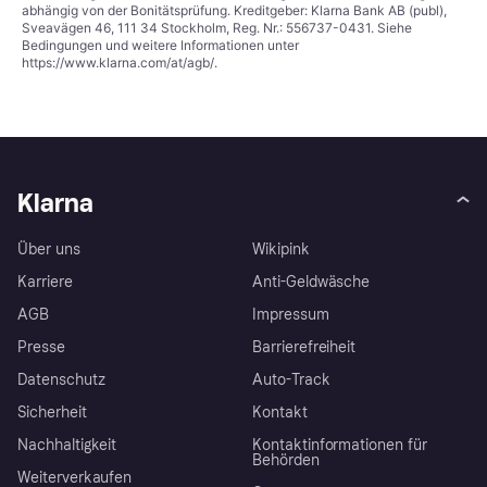
abhängig von der Bonitätsprüfung. Kreditgeber: Klarna Bank AB (publ),
Sveavägen 46, 111 34 Stockholm, Reg. Nr.: 556737-0431. Siehe
Bedingungen und weitere Informationen unter
https://www.klarna.com/at/agb/
.
Klarna
Über uns
Wikipink
Karriere
Anti-Geldwäsche
AGB
Impressum
Presse
Barrierefreiheit
Datenschutz
Auto-Track
Sicherheit
Kontakt
Nachhaltigkeit
Kontaktinformationen für
Behörden
Weiterverkaufen