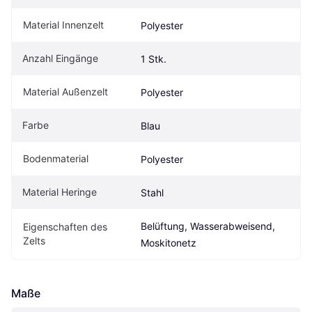
Material Innenzelt
Polyester
Anzahl Eingänge
1 Stk.
Material Außenzelt 
Polyester
Farbe
Blau
Bodenmaterial 
Polyester
Material Heringe
Stahl
Belüftung, Wasserabweisend, 
Eigen­schaften des 
Zelts
Moskitonetz
Maße