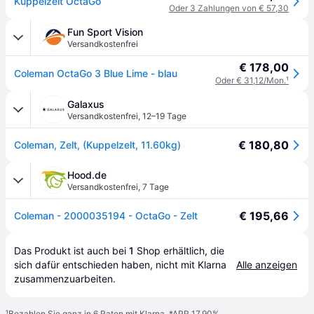
Kuppelzelt OctaGo
Oder 3 Zahlungen von € 57,30
Fun Sport Vision
Versandkostenfrei
€ 178,00
Coleman OctaGo 3 Blue Lime - blau
Oder € 31,12/Mon.
¹
Galaxus
Versandkostenfrei
,
12–19 Tage
€ 180,80
Coleman, Zelt, (Kuppelzelt, 11.60kg)
Hood.de
Versandkostenfrei
,
7 Tage
€ 195,66
Coleman - 2000035194 - OctaGo - Zelt
Das Produkt ist auch bei 
1
Shop
 erhältlich, die 
sich dafür entschieden haben, nicht mit Klarna 
Alle anzeigen
zusammenzuarbeiten.
¹
Bezahlen Sie ganz in 6 Raten mit Klarna, *APR 17,90%.