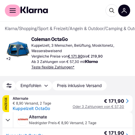
Für Shopper
Für Händler
Klarna
/
Shopping
/
Sport & Freizeit
/
Angeln & Outdoor
/
Camping & Out
Coleman OctaGo
Kuppelzelt, 3 Menschen, Belüftung, Moskitonetz, 
Wasserabweisend
Vergleiche Preise von
€ 171,90
bis
€ 219,90
+
2
Ab 3 Zahlungen von € 57,30 mit
Teste flexible Zahlungen*
Empfohlen
Preis inklusive Versand
Alternate
ANZEIGE
€ 171,90
€ 8,90 Versand
,
2 Tage
Oder 3 Zahlungen von € 57,30
Kuppelzelt OctaGo
Alternate
·
Niedrigster Preis
€ 8,90 Versand
,
2 Tage
€ 171,90