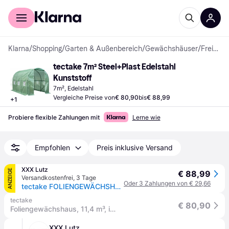
Für Shopper
Für Händler
Klarna
/
Shopping
/
Garten & Außenbereich
/
Gewächshäuser
/
Freistehende Gewächshäuser
tectake 7m² Steel+Plast Edelstahl 
Kunststoff
7m², Edelstahl
Vergleiche Preise von
€ 80,90
bis
€ 88,99
+
1
Probiere flexible Zahlungen mit
Lerne wie
Empfohlen
Preis inklusive Versand
XXX Lutz
ANZEIGE
€ 88,99
Versandkostenfrei
,
3 Tage
Oder 3 Zahlungen von € 29,66
tectake FOLIENGEWÄCHSHAUS, 343 x 200 x 200 cm, grün Grün
tectake
€ 80,90
Foliengewächshaus, 11,4 m³, in Tunnelform mit 6 Fenstern, UV-beständig, Reißverschlussöffnung - grün | tectake
XXX Lutz