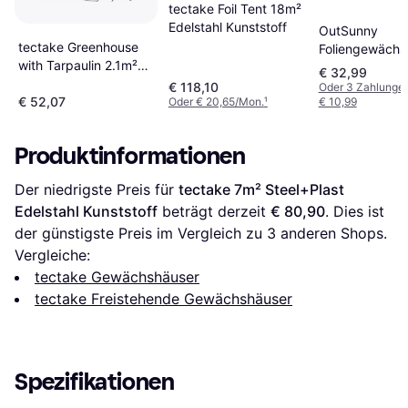
tectake Foil Tent 18m²
Edelstahl Kunststoff
OutSunny
tectake Greenhouse
Foliengewächs
with Tarpaulin 2.1m²
1,8 x 1 x 1,68 
€ 32,99
Edelstahl Kunststoff
Dunkelgrün
€ 118,10
Oder 3 Zahlunge
€ 52,07
Oder € 20,65/Mon.
¹
€ 10,99
Produktinformationen
Der niedrigste Preis für 
tectake 7m² Steel+Plast 
Edelstahl Kunststoff
 beträgt derzeit 
€ 80,90
. Dies ist 
der günstigste Preis im Vergleich zu 
3
 anderen Shops.
Vergleiche:
tectake Gewächshäuser
tectake Freistehende Gewächshäuser
Spezifikationen