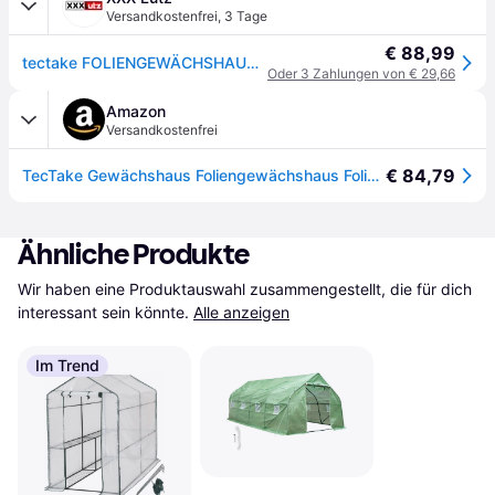
Versandkostenfrei
,
3 Tage
€ 88,99
tectake FOLIENGEWÄCHSHAUS, 343 x 200 x 200 cm, grün Grün
Oder 3 Zahlungen von € 29,66
Amazon
Versandkostenfrei
€ 84,79
TecTake Gewächshaus Foliengewächshaus Folientunnel ca. 7m² | 6 Fenster mit Fliegenschutzgitter | inkl. Spannschnüre und Metallheringe
Ähnliche Produkte
Wir haben eine Produktauswahl zusammengestellt, die für dich 
interessant sein könnte.
Alle anzeigen
Im Trend