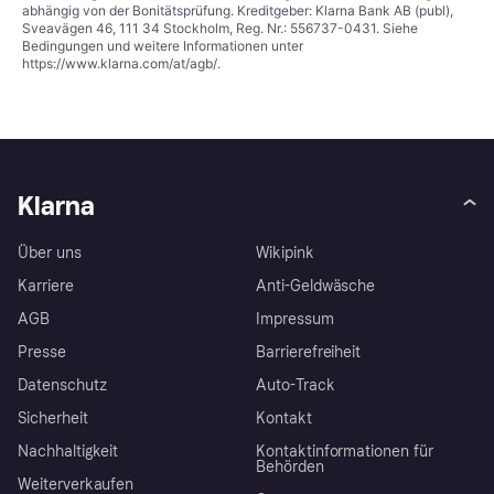
abhängig von der Bonitätsprüfung. Kreditgeber: Klarna Bank AB (publ),
Sveavägen 46, 111 34 Stockholm, Reg. Nr.: 556737-0431. Siehe
Bedingungen und weitere Informationen unter
https://www.klarna.com/at/agb/
.
Klarna
Über uns
Wikipink
Karriere
Anti-Geldwäsche
AGB
Impressum
Presse
Barrierefreiheit
Datenschutz
Auto-Track
Sicherheit
Kontakt
Nachhaltigkeit
Kontaktinformationen für
Behörden
Weiterverkaufen