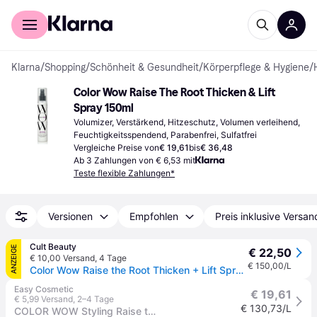
Für Shopper
Für Händler
Klarna
/
Shopping
/
Schönheit & Gesundheit
/
Körperpflege & Hygiene
/
Color Wow Raise The Root Thicken & Lift 
Spray 150ml
Volumizer, Verstärkend, Hitzeschutz, Volumen verleihend, 
Feuchtigkeitsspendend, Parabenfrei, Sulfatfrei
Vergleiche Preise von
€ 19,61
bis
€ 36,48
Ab 3 Zahlungen von € 6,53 mit
Teste flexible Zahlungen*
Versionen
Empfohlen
Preis inklusive Versan
Cult Beauty
ANZEIGE
€ 22,50
€ 10,00 Versand
,
4 Tage
€ 150,00/L
Color Wow Raise the Root Thicken + Lift Spray 150ml
Easy Cosmetic
€ 19,61
€ 5,99 Versand
,
2–4 Tage
€ 130,73/L
COLOR WOW Styling Raise the Root Thicken + Lift Spray 150 ml