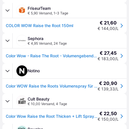
FriseurTeam
€ 5,90 Versand
,
1–3 Tage
€ 21,60
COLOR WOW Raise the Root 150ml
€ 144,00/L
Sephora
€ 4,95 Versand
,
24 Tage
€ 27,45
Color Wow - Raise The Root - Volumengebendes & Liftendes Haarspray - spray Raise The Root Thicken&lift 150ml - 150 ml
€ 183,00/L
Notino
€ 20,90
Color WOW Raise the Roots Volumenspray für gefärbtes Haar 150 ml
€ 139,33/L
Cult Beauty
€ 10,00 Versand
,
4 Tage
€ 22,50
Color Wow Raise the Root Thicken + Lift Spray 150ml
€ 150,00/L