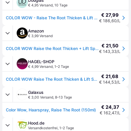
Douglas
€ 4,95 Versand
,
10 Tage
€ 27,99
COLOR WOW - Raise The Root Thicken & Lift Spray Stylingsprays 150 ml
€ 186,60/L
Amazon
€ 3,99 Versand
€ 21,50
COLOR WOW Raise the Root Thicken + Lift Spray: Verleiht sofortiges Volumen und einen langanhaltenden Ansatz-Lift, 150ml
€ 143,33/L
HAGEL-SHOP
€ 4,99 Versand
,
1–2 Tage
€ 21,68
COLOR WOW Raise The Root Thicken & Lift Spray 150 ml
€ 144,53/L
Galaxus
€ 3,00 Versand
,
8–13 Tage
€ 24,37
Color Wow, Haarspray, Raise The Root (150ml)
€ 162,47/L
Hood.de
Versandkostenfrei
,
1–2 Tage