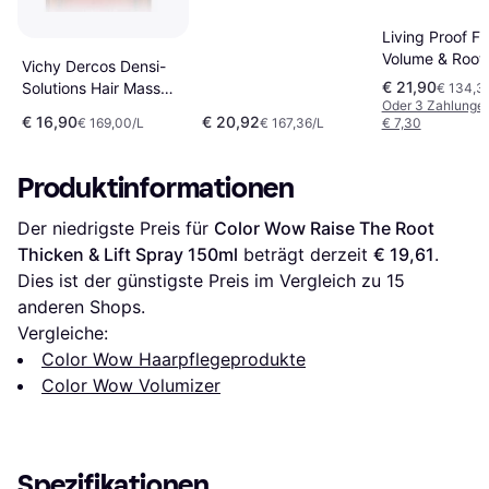
Living Proof Ful
Volume & Root-
Vichy Dercos Densi-
Spray 163ml
€ 21,90
Solutions Hair Mass
€ 134,3
Oder 3 Zahlunge
Recreating
€ 16,90
€ 20,92
€ 169,00/L
€ 167,36/L
€ 7,30
Concentrate 100ml
Produktinformationen
Der niedrigste Preis für 
Color Wow Raise The Root 
Thicken & Lift Spray 150ml
 beträgt derzeit 
€ 19,61
. 
Dies ist der günstigste Preis im Vergleich zu 
15
anderen Shops.
Vergleiche:
Color Wow Haarpflegeprodukte
Color Wow Volumizer
Spezifikationen