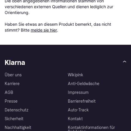
Die oben angegebenen Informationen stammen von 
verschiedenen externen Quellen und dienen lediglich zur 
Orientierung.

Haben Sie etwas an diesem Produkt bemerkt, das nicht 
stimmt? Bitte 
melde sie hier
.
Klarna
Über uns
Wikipink
Karriere
Anti-Geldwäsche
AGB
Impressum
Presse
Barrierefreiheit
Datenschutz
Auto-Track
Sicherheit
Kontakt
Nachhaltigkeit
Kontaktinformationen für