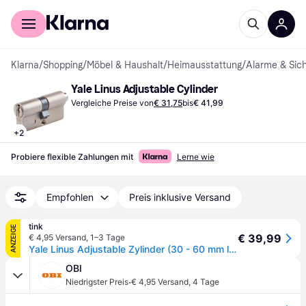
Für Shopper
Für Händler
Klarna
/
Shopping
/
Möbel & Haushalt
/
Heimausstattung
/
Alarme & Sich
Yale Linus Adjustable Cylinder
Vergleiche Preise von
€ 31,75
bis
€ 41,99
+
2
Probiere flexible Zahlungen mit
Lerne wie
Empfohlen
Preis inklusive Versand
tink
ANZEIGE
€ 39,99
€ 4,95 Versand
,
1–3 Tage
Yale Linus Adjustable Zylinder (30 - 60 mm längenverstellbar) für Linus Smart Lock - gold - Gold
OBI
·
Niedrigster Preis
€ 4,95 Versand
,
4 Tage