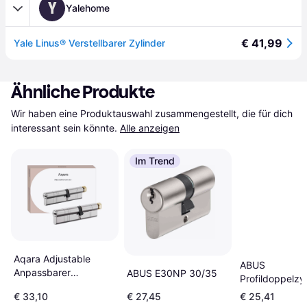
Y
Yalehome
€ 41,99
Yale Linus® Verstellbarer Zylinder
Ähnliche Produkte
Wir haben eine Produktauswahl zusammengestellt, die für dich 
interessant sein könnte.
Alle anzeigen
Im Trend
Aqara Adjustable
ABUS
Anpassbarer
ABUS E30NP 30/35
Profildoppelzyl
Türschloss Cylinder
EC660NP 30/
€ 33,10
€ 27,45
€ 25,41
NEW
NuG