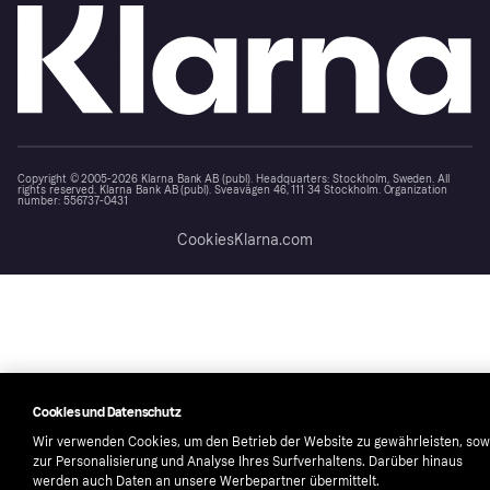
Copyright © 2005-2026 Klarna Bank AB (publ). Headquarters: Stockholm, Sweden. All
rights reserved. Klarna Bank AB (publ). Sveavägen 46, 111 34 Stockholm. Organization
number: 556737-0431
Cookies
Klarna.com
Cookies und Datenschutz
Wir verwenden Cookies, um den Betrieb der Website zu gewährleisten, sow
zur Personalisierung und Analyse Ihres Surfverhaltens. Darüber hinaus
werden auch Daten an unsere Werbepartner übermittelt.