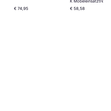
K Möbeleinsatztresor
35 x 25 cm
€ 74,95
€ 58,58