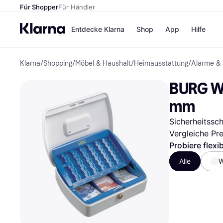
Für Shopper
Für Händler
Entdecke Klarna
Shop
App
Hilfe
Klarna
/
Shopping
/
Möbel & Haushalt
/
Heimausstattung
/
Alarme & 
Zahlungsmethoden
Shops
Zahlungsmethoden
MediaM
BURG WÄ
Sofort bezahlen
H&M
Bezahle in 3
Temu
mm
Teilzahlungen
Kauflan
Bezahle in bis zu 30
Samsu
Sicherheitssc
Tagen
Vergleiche Pr
Ratenzahlung
Probiere flexi
Alle Shops
Alle
W