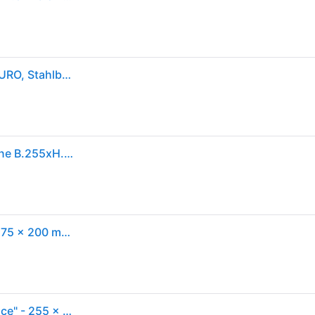
OB-Geldzählkassette, mit Einsatz, Office ZK 2257 EURO, Stahlblech weiß
Burg Wächter, Geldkassette, Geldkassette Office-Line B.255xH.75xT.200 mm weiss Stahl pulverbeschichtet inkl. Zylinderschloss
Burg Wächter 28730 Geldkassette (B x H x T) 255 x 75 x 200 mm Weiß
Burg-Wächter ZK 2257 EURO Geldzählkassette "Office" - 255 x 200 x 75 mm, weiß