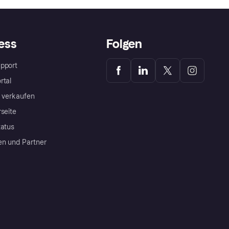
ess
Folgen
pport
rtal
a verkaufen
rseite
tatus
en und Partner