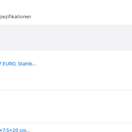
pezifikationen
OB-Geldzählkassette, mit Einsatz, Office ZK 2257 EURO, Stahlblech weiß
BURG-WÄCHTER Geldkassette ZK 2257 EURO; 25.5x7.5x20 cm (BxHxT); weiß