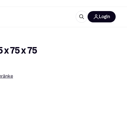
Login
Weitere Informationen
sstattung
M
Was ist Klarna?
 75 x 75 
hränke
tegorien