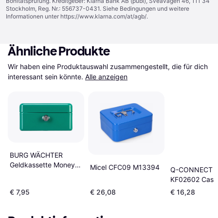
Bonitätsprüfung. Kreditgeber: Klarna Bank AB (publ), Sveavägen 46, 111 34
Stockholm, Reg. Nr.: 556737-0431. Siehe Bedingungen und weitere
Informationen unter
https://www.klarna.com/at/agb/
.
Ähnliche Produkte
Wir haben eine Produktauswahl zusammengestellt, die für dich 
interessant sein könnte.
Alle anzeigen
BURG WÄCHTER
Geldkassette Money
Micel CFC09 M13394
Q-CONNECT
5015
KF02602 Cash
€ 7,95
€ 26,08
€ 16,28