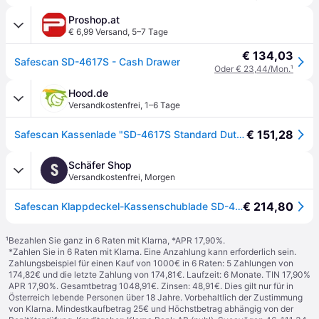
Proshop.at
€ 6,99 Versand
,
5–7 Tage
€ 134,03
Safescan SD-4617S - Cash Drawer
Oder € 23,44/Mon.
¹
Hood.de
Versandkostenfrei
,
1–6 Tage
€ 151,28
Safescan Kassenlade "SD-4617S Standard Duty", schwarz/silber
Schäfer Shop
S
Versandkostenfrei
,
Morgen
€ 214,80
Safescan Klappdeckel-Kassenschublade SD-4617S
¹
Bezahlen Sie ganz in 6 Raten mit Klarna, *APR 17,90%.
*Zahlen Sie in 6 Raten mit Klarna. Eine Anzahlung kann erforderlich sein.
Zahlungsbeispiel für einen Kauf von 1000€ in 6 Raten: 5 Zahlungen von
174,82€ und die letzte Zahlung von 174,81€. Laufzeit: 6 Monate. TIN 17,90%
APR 17,90%. Gesamtbetrag 1048,91€. Zinsen: 48,91€. Dies gilt nur für in
Österreich lebende Personen über 18 Jahre. Vorbehaltlich der Zustimmung
von Klarna. Mindestkaufbetrag 25€ und Höchstbetrag abhängig von der