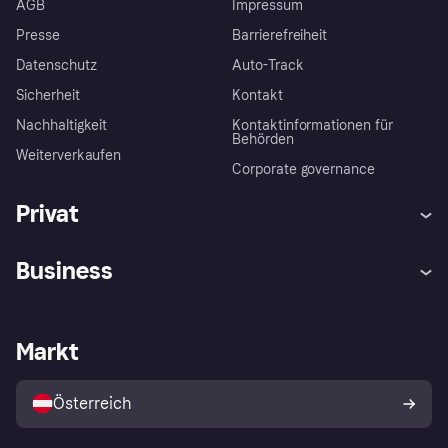
AGB
Impressum
Presse
Barrierefreiheit
Datenschutz
Auto-Track
Sicherheit
Kontakt
Nachhaltigkeit
Kontaktinformationen für
Behörden
Weiterverkaufen
Corporate governance
Privat
Hilfe
Käuferschutzrichtlinien
Business
Einloggen
Beschwerden
Händlersupport
Entwicklerseite
Klarna App
Datenschutzeinstellungen
Händlerportal
Betriebsstatus
Markt
Shops entdecken
Dein Widerrufsrecht
Mit Klarna verkaufen
Plattformen und Partner
Österreich