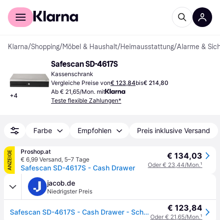
Für Shopper
Für Händler
Klarna
/
Shopping
/
Möbel & Haushalt
/
Heimausstattung
/
Alarme & Sich
Safescan SD-4617S
Kassenschrank
Vergleiche Preise von
€ 123,84
bis
€ 214,80
Ab € 21,65/Mon. mit
+
4
Teste flexible Zahlungen*
Farbe
Empfohlen
Preis inklusive Versand
Proshop.at
ANZEIGE
€ 134,03
€ 6,99 Versand
,
5–7 Tage
Oder € 23,44/Mon.
¹
Safescan SD-4617S - Cash Drawer
jacob.de
Niedrigster Preis
€ 123,84
Safescan SD-4617S - Cash Drawer - Schwarz, Silber
Oder € 21,65/Mon.
¹