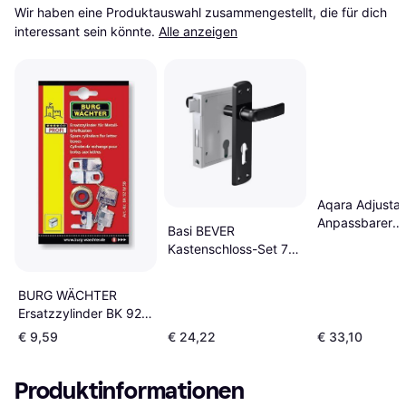
Wir haben eine Produktauswahl zusammengestellt, die für dich 
interessant sein könnte.
Alle anzeigen
Aqara Adjustab
Anpassbarer
Basi BEVER
Türschloss Cyl
Kastenschloss-Set 79
NEW
PK,PZ55/8,D55
ausw./einw,vz
BURG WÄCHTER
Ersatzzylinder BK 92
SB
€ 9,59
€ 24,22
€ 33,10
Produktinformationen