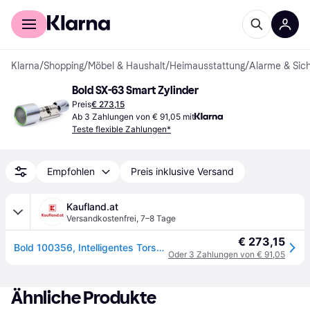
Für Shopper
Für Händler
Klarna
/
Shopping
/
Möbel & Haushalt
/
Heimausstattung
/
Alarme & Sich
Bold SX-63 Smart Zylinder
Preis
€ 273,15
Ab 3 Zahlungen von € 91,05 mit
Teste flexible Zahlungen*
Empfohlen
Preis inklusive Versand
Kaufland.at
Versandkostenfrei
,
7–8 Tage
€ 273,15
Bold 100356, Intelligentes Torschloss, Bluetooth, Code, Ohne Schlüssel, Edelstahl, Android, iOS, 2 Jahr(e)
Oder 3 Zahlungen von € 91,05
Ähnliche Produkte