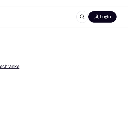
Login
Weitere Informationen
sstattung
M
Was ist Klarna?
sschränke
tegorien