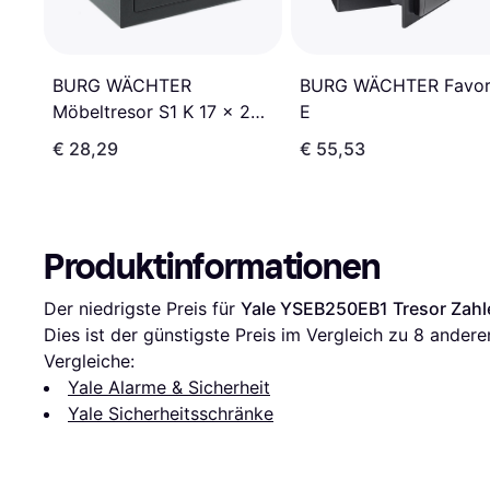
BURG WÄCHTER
BURG WÄCHTER Favor
Möbeltresor S1 K 17 x 23
E
x 17 cm
€ 28,29
€ 55,53
Produktinformationen
Der niedrigste Preis für 
Yale YSEB250EB1 Tresor Zahl
Dies ist der günstigste Preis im Vergleich zu 
8
 andere
Vergleiche:
Yale Alarme & Sicherheit
Yale Sicherheitsschränke