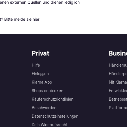
en externen Quellen und dienen lediglich 
? Bitte 
melde sie hier
.
Privat
Busin
Hilfe
Händlersu
Einloggen
Händlerpo
Klarna App
Mit Klarn
Shops entdecken
Entwickle
Käuferschutzrichtlinien
Betriebss
Beschwerden
Plattform
Datenschutzeinstellungen
Dein Widerrufsrecht