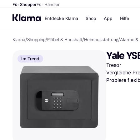
Für Shopper
Für Händler
Entdecke Klarna
Shop
App
Hilfe
Klarna
/
Shopping
/
Möbel & Haushalt
/
Heimausstattung
/
Alarme & 
Zahlungsmethoden
Shops
Zahlungsmethoden
MediaM
Yale YS
Sofort bezahlen
H&M
Im Trend
Bezahle in 3
Temu
Tresor
Teilzahlungen
Kauflan
Bezahle in bis zu 30
Samsu
Vergleiche Pr
Tagen
Probiere flexi
Ratenzahlung
Alle Shops