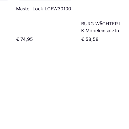
Master Lock LCFW30100
BURG WÄCHTER Favo
K Möbeleinsatztresor
35 x 25 cm
€ 74,95
€ 58,58