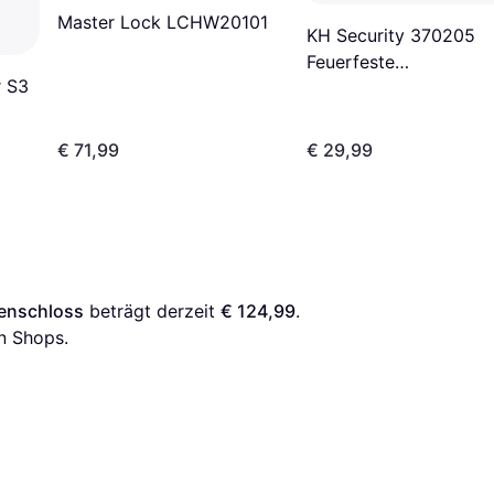
Master Lock LCHW20101
KH Security 370205
Feuerfeste
 S3
Dokumententasche
€ 71,99
€ 29,99
enschloss
 beträgt derzeit 
€ 124,99
. 
n Shops.