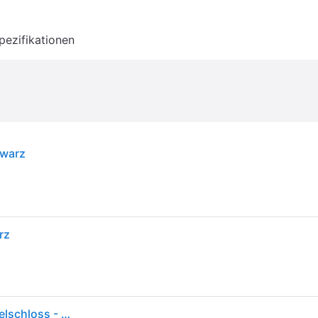
pezifikationen
hwarz
rz
YALE YSEB/250/EB1 Tresor Zahlenschloss, Schlüsselschloss - Schwarz