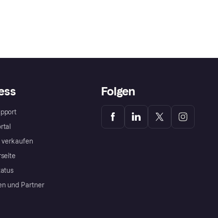
ess
Folgen
pport
rtal
a verkaufen
rseite
tatus
en und Partner