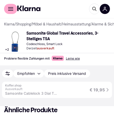
Für Shopper
Für Händler
Klarna
/
Shopping
/
Möbel & Haushalt
/
Heimausstattung
/
Alarme & Sich
Samsonite Global Travel Accessories, 3-
Stelliges TSA
Codeschloss, Smart Lock
Derzeit
ausverkauft
+
2
Probiere flexible Zahlungen mit
Lerne wie
Empfohlen
Preis inklusive Versand
Koffer.shop
Ausverkauft
€ 19,95
Samsonite Cablelock 3 Dial TSA - Schloss (midnight blue)
Ähnliche Produkte