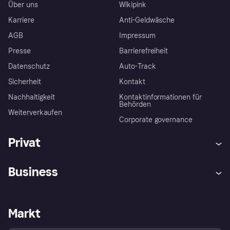
Über uns
Wikipink
Karriere
Anti-Geldwäsche
AGB
Impressum
Presse
Barrierefreiheit
Datenschutz
Auto-Track
Sicherheit
Kontakt
Nachhaltigkeit
Kontaktinformationen für
Behörden
Weiterverkaufen
Corporate governance
Privat
Hilfe
Käuferschutzrichtlinien
Business
Einloggen
Beschwerden
Händlersupport
Entwicklerseite
Klarna App
Datenschutzeinstellungen
Händlerportal
Betriebsstatus
Markt
Shops entdecken
Dein Widerrufsrecht
Mit Klarna verkaufen
Plattformen und Partner