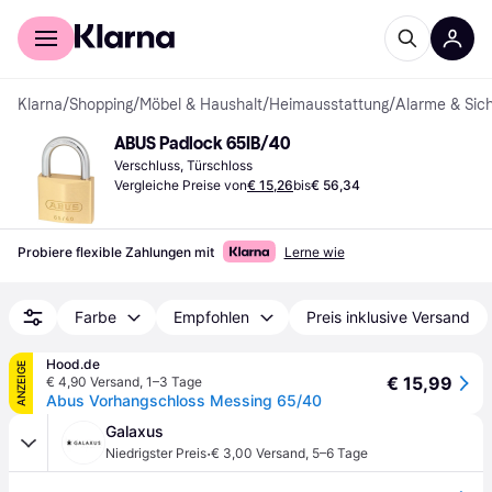
Für Shopper
Für Händler
Klarna
/
Shopping
/
Möbel & Haushalt
/
Heimausstattung
/
Alarme & Sich
ABUS Padlock 65IB/40
Verschluss, Türschloss
Vergleiche Preise von
€ 15,26
bis
€ 56,34
Probiere flexible Zahlungen mit
Lerne wie
Farbe
Empfohlen
Preis inklusive Versand
Hood.de
ANZEIGE
€ 15,99
€ 4,90 Versand
,
1–3 Tage
Abus Vorhangschloss Messing 65/40
Galaxus
·
Niedrigster Preis
€ 3,00 Versand
,
5–6 Tage