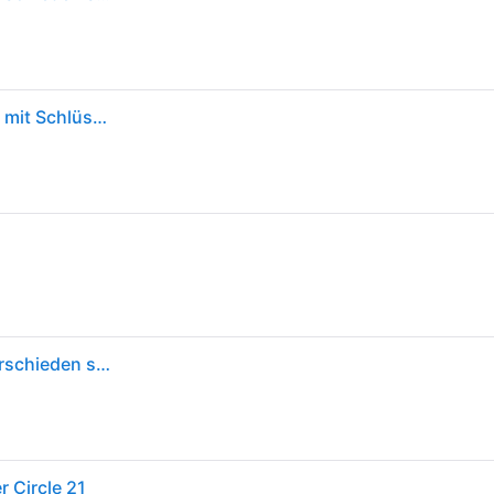
Burg-Wächter Rundbügelschloss, Vorhängeschloss mit Schlüssel, 10 mm Bügelstärke, Edelstahlkorpus, Messingschloss, Kneifschutz, Circle 21 70 SB
Burg Wächter 37761 Vorhängeschloss 70.80 mm verschieden schließend Edelstahl Schlüsselschloss
 Circle 21