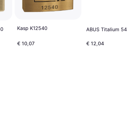
Kasp K12540
40
ABUS Titalium 54TI/4
€ 10,07
€ 12,04