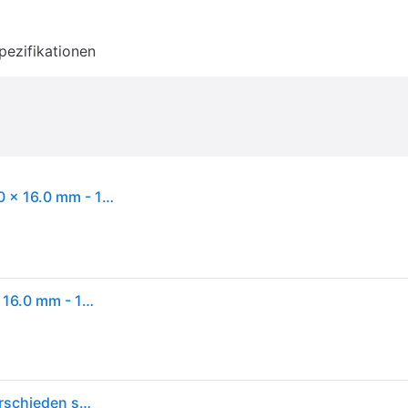
pezifikationen
Burg Wächter Rundbügelschloss Circle 21 70 21.0 x 16.0 mm - 1 Stück - Silber
Burg Wächter Rundbügelschloss Circle 21 70 21.0 x 16.0 mm - 1 Stück - Silber
Burg Wächter 37761 Vorhängeschloss 70.80 mm verschieden schließend Edelstahl Schlüsselschloss