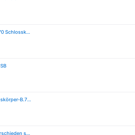
BURG-WÄCHTER 21 70 Zylindervorhangschloss 21 70 Schlosskörperbreite 70 mm Edelst
 SB
Burg-wÄchter Zylindervorhangschloss 21 70 Schlosskörper-B.70mm VA
Burg Wächter 37761 Vorhängeschloss 70.80 mm verschieden schließend Edelstahl Schlüsselschloss