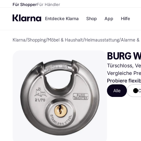
Für Shopper
Für Händler
Entdecke Klarna
Shop
App
Hilfe
Klarna
/
Shopping
/
Möbel & Haushalt
/
Heimausstattung
/
Alarme & 
Zahlungsmethoden
Shops
Zahlungsmethoden
MediaM
BURG WÄ
Sofort bezahlen
H&M
Bezahle in 3
Temu
Türschloss, V
Teilzahlungen
Kauflan
Bezahle in bis zu 30
Samsu
Vergleiche Pr
Tagen
Probiere flexi
Ratenzahlung
Alle
C
Alle Shops