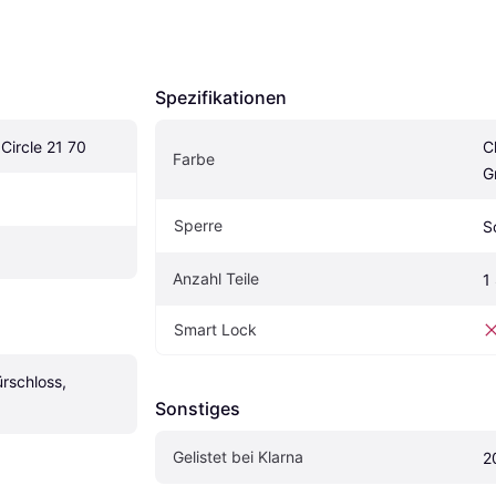
Spezifikationen
ircle 21 70
C
Farbe
G
Sperre
S
Anzahl Teile
1
Smart Lock
rschloss, 
Sonstiges
Gelistet bei Klarna
2