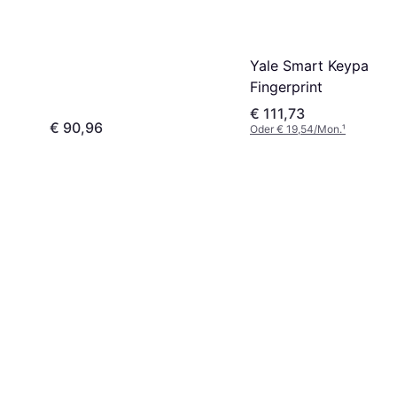
Yale Smart Keypad 2
Fingerprint
€ 111,73
€ 90,96
Oder € 19,54/Mon.
¹