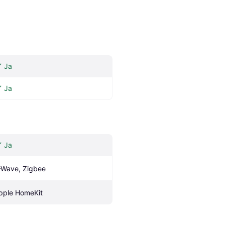
Ja
Ja
Ja
-Wave, Zigbee
pple HomeKit