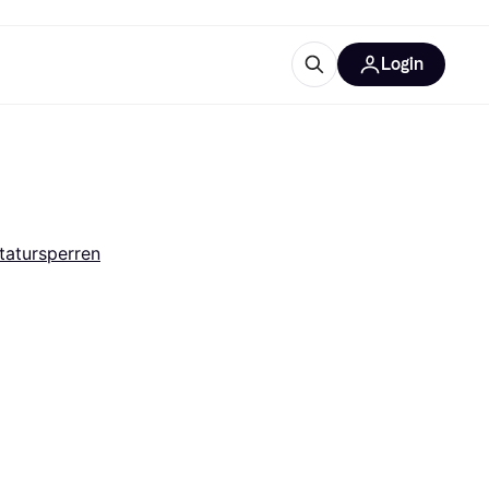
Login
Weitere Informationen
sstattung
M
Was ist Klarna?
tatursperren
tegorien