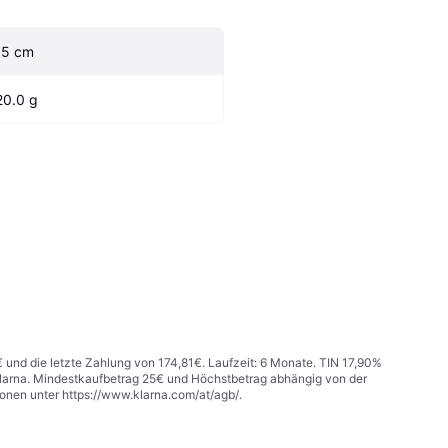
.5 cm
20.0 g
€ und die letzte Zahlung von 174,81€. Laufzeit: 6 Monate. TIN 17,90%
 Klarna. Mindestkaufbetrag 25€ und Höchstbetrag abhängig von der
ionen unter
https://www.klarna.com/at/agb/
.