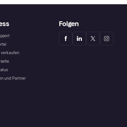
ess
Folgen
pport
rtal
a verkaufen
rseite
tatus
en und Partner