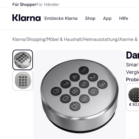
Für Shopper
Für Händler
Entdecke Klarna
Shop
App
Hilfe
Klarna
/
Shopping
/
Möbel & Haushalt
/
Heimausstattung
/
Alarme & 
Zahlungsmethoden
Shops
Zahlungsmethoden
MediaM
Da
Sofort bezahlen
H&M
Bezahle in 3
Temu
Smart
Teilzahlungen
Kauflan
Bezahle in bis zu 30
Samsu
Vergl
Tagen
Probi
Ratenzahlung
Alle Shops
€ 92,