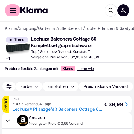
Für Shopper
Für Händler
Klarna
/
Shopping
/
Garten & Außenbereich
/
Töpfe, Pflanzen & Saatgu
Lechuza Balconera Cottage 80 
Im Trend
Komplettset graphitschwarz
Topf, Selbstbewässernd, Kunststoff
Vergleiche Preise von
€ 32,99
bis
€ 40,39
+
1
Probiere flexible Zahlungen mit
Lerne wie
Farbe
Empfohlen
Preis inklusive Versand
OBI
ANZEIGE
€ 39,99
€ 4,95 Versand
,
4 Tage
Lechuza® Pflanzgefäß Balconera Cottage 80 Graphitschwarz 79 cm x 19 cm
Amazon
·
Niedrigster Preis
€ 3,99 Versand