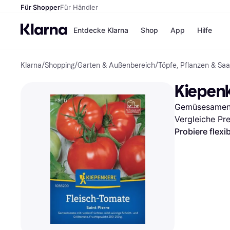
Für Shopper
Für Händler
Entdecke Klarna
Shop
App
Hilfe
Klarna
/
Shopping
/
Garten & Außenbereich
/
Töpfe, Pflanzen & Saa
Zahlungsmethoden
Shops
Zahlungsmethoden
MediaM
Kiepenk
Sofort bezahlen
H&M
Bezahle in 3 Teilzahlunge
Temu
Gemüsesame
Bezahle in bis zu 30 Tage
Kauflan
Ratenzahlung
Samsu
Vergleiche Pr
Probiere flexi
Alle Shops