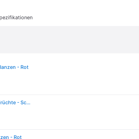
pezifikationen
lanzen - Rot
Fleisch-Tomate Saint Pierre, Gartentomate - runde Früchte - Schnitt- u
nzen - Rot