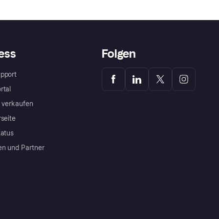
ess
Folgen
pport
rtal
a verkaufen
rseite
tatus
en und Partner