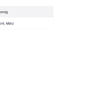
onnig
pril, März