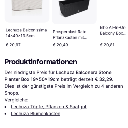
Elho All-In-One
Lechuza Balconissima
Prosperplast Rato
Balcony Box
14x40x13.5cm
Pflanzkasten mit
6x50x21cm
Bewässerung,
50x50x21cm
€ 20,97
€ 20,49
€ 20,81
Anthrazit, 60 x 25 x
24 cm 25x60x24cm
Produktinformationen
60x60x24cm
Der niedrigste Preis für 
Lechuza Balconera Stone 
Planter Box 19x50x19cm
 beträgt derzeit 
€ 32,29
. 
Dies ist der günstigste Preis im Vergleich zu 
4
 anderen 
Shops.
Vergleiche:
Lechuza Töpfe, Pflanzen & Saatgut
Lechuza Blumenkästen