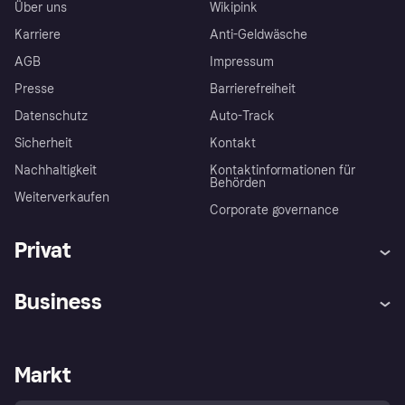
Über uns
Wikipink
Karriere
Anti-Geldwäsche
AGB
Impressum
Presse
Barrierefreiheit
Datenschutz
Auto-Track
Sicherheit
Kontakt
Nachhaltigkeit
Kontaktinformationen für
Behörden
Weiterverkaufen
Corporate governance
Privat
Hilfe
Käuferschutzrichtlinien
Business
Einloggen
Beschwerden
Händlersupport
Entwicklerseite
Klarna App
Datenschutzeinstellungen
Händlerportal
Betriebsstatus
Markt
Shops entdecken
Dein Widerrufsrecht
Mit Klarna verkaufen
Plattformen und Partner