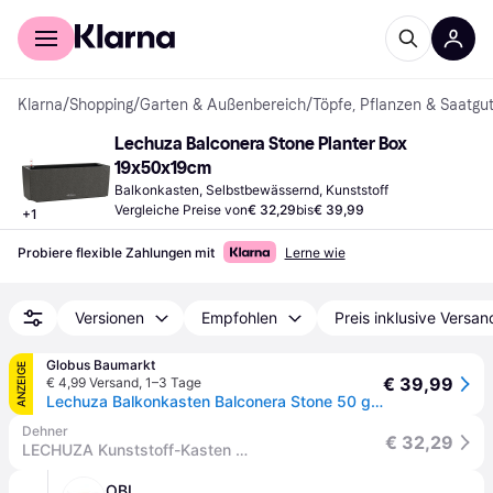
Für Shopper
Für Händler
Klarna
/
Shopping
/
Garten & Außenbereich
/
Töpfe, Pflanzen & Saatgu
Lechuza Balconera Stone Planter Box 
19x50x19cm
Balkonkasten, Selbstbewässernd, Kunststoff
Vergleiche Preise von
€ 32,29
bis
€ 39,99
+
1
Probiere flexible Zahlungen mit
Lerne wie
Versionen
Empfohlen
Preis inklusive Versan
Globus Baumarkt
ANZEIGE
€ 39,99
€ 4,99 Versand
,
1–3 Tage
Lechuza Balkonkasten Balconera Stone 50 graphitschwarz - Schwarz
Dehner
€ 32,29
LECHUZA Kunststoff-Kasten Balconera Stone, rechteckig, Dunkelgrau - Kunststoff
OBI