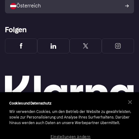
Österreich
Folgen
Cookies und Datenschutz
Wir verwenden Cookies, um den Betrieb der Website zu gewährleisten,
sowie zur Personalisierung und Analyse Ihres Surfverhaltens. Darüber
hinaus werden auch Daten an unsere Werbepartner übermittelt.
Copyright © 2005-2026 Klarna Bank AB (publ). Headquarters: Stockholm, Sweden. All
rights reserved. Klarna Bank AB (publ). Sveavägen 46, 111 34 Stockholm. Organization
number: 556737-0431
Einstellungen ändern