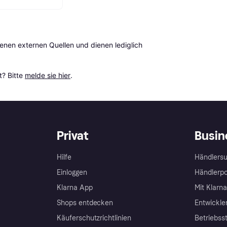
en externen Quellen und dienen lediglich 
? Bitte 
melde sie hier
.
Privat
Busin
Hilfe
Händlersu
Einloggen
Händlerpo
Klarna App
Mit Klarn
Shops entdecken
Entwickle
Käuferschutzrichtlinien
Betriebss