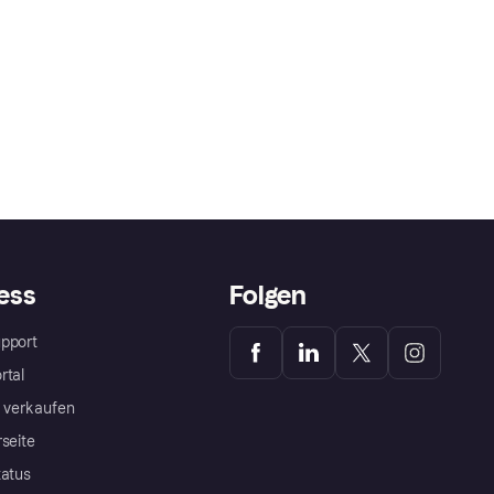
ess
Folgen
pport
rtal
a verkaufen
rseite
tatus