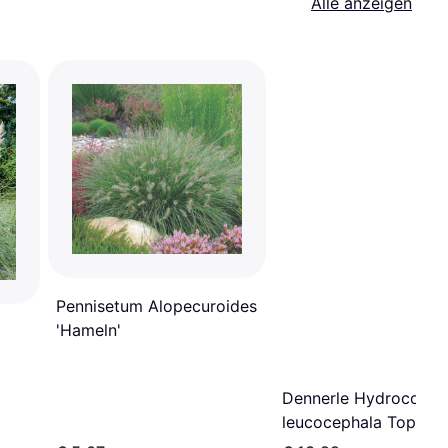
Alle anzeigen
Pennisetum Alopecuroides
'Hameln'
Dennerle Hydrocotyle
leucocephala Topf XX