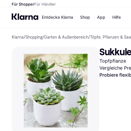
Für Shopper
Für Händler
Entdecke Klarna
Shop
App
Hilfe
Klarna
/
Shopping
/
Garten & Außenbereich
/
Töpfe, Pflanzen & Saa
Zahlungsmethoden
Shops
Zahlungsmethoden
MediaM
Sukkule
Sofort bezahlen
H&M
Bezahle in 3 Teilzahlunge
Temu
Topfpflanze
Bezahle in bis zu 30 Tage
Kauflan
Ratenzahlung
Samsu
Vergleiche Pr
Probiere flexi
Alle Shops