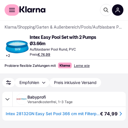
Für Shopper
Für Händler
Klarna
/
Shopping
/
Garten & Außenbereich
/
Pools
/
Aufblasbare Pools
Intex Easy Pool Set with 2 Pumps 
Ø3.66m
Aufblasbarer Pool Rund, PVC
Preis
€ 74,99
+
2
Probiere flexible Zahlungen mit
Lerne wie
Empfohlen
Preis inklusive Versand
Babyprofi
Versandkostenfrei
,
1–3 Tage
€ 74,99
Intex 28132GN Easy Set Pool 366 cm mit Filterpumpe - Blau