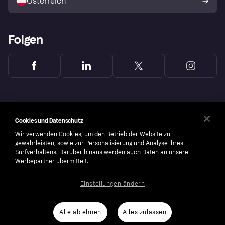
Österreich
Folgen
Cookies und Datenschutz
Wir verwenden Cookies, um den Betrieb der Website zu
gewährleisten, sowie zur Personalisierung und Analyse Ihres
Surfverhaltens. Darüber hinaus werden auch Daten an unsere
Werbepartner übermittelt.
Einstellungen ändern
Copyright © 2005-2026 Klarna Bank AB (publ). Headquarters: Stockholm, Sweden. All
rights reserved. Klarna Bank AB (publ). Sveavägen 46, 111 34 Stockholm. Organization
number: 556737-0431
Alle ablehnen
Alles zulassen
Cookies
Klarna.com