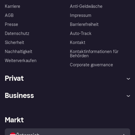
Karriere
Anti-Geldwäsche
AGB
Impressum
Presse
Barrierefreiheit
Datenschutz
Auto-Track
Sicherheit
Kontakt
Nachhaltigkeit
Kontaktinformationen für
Behörden
Weiterverkaufen
Corporate governance
Privat
Hilfe
Käuferschutzrichtlinien
Business
Einloggen
Beschwerden
Händlersupport
Entwicklerseite
Klarna App
Datenschutzeinstellungen
Händlerportal
Betriebsstatus
Markt
Shops entdecken
Dein Widerrufsrecht
Mit Klarna verkaufen
Plattformen und Partner