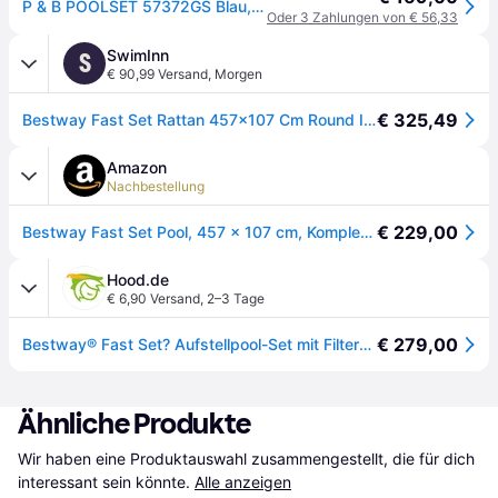
P & B POOLSET 57372GS Blau, Grau, Weiß xxxlutz.at
Oder 3 Zahlungen von € 56,33
SwimInn
S
€ 90,99 Versand
,
Morgen
€ 325,49
Bestway Fast Set Rattan 457x107 Cm Round Inflatable Pool Grau 12362 Liters
Amazon
Nachbestellung
€ 229,00
Bestway Fast Set Pool, 457 x 107 cm, Komplett-Set mit Filterpumpe, rund, graue Rattan-Optik
Hood.de
€ 6,90 Versand
,
2–3 Tage
€ 279,00
Bestway® Fast Set? Aufstellpool-Set mit Filterpumpe Ø 457 x 107 cm
Ähnliche Produkte
Wir haben eine Produktauswahl zusammengestellt, die für dich 
interessant sein könnte.
Alle anzeigen