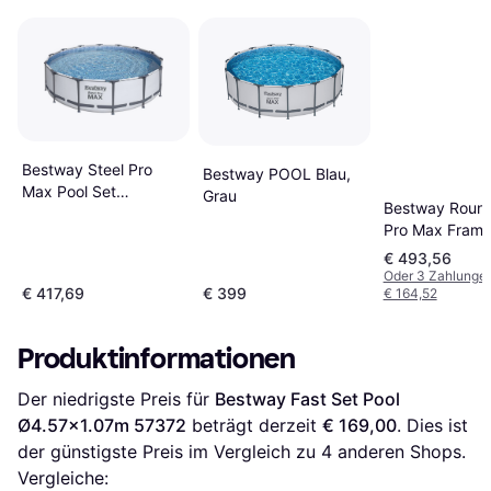
Bestway Steel Pro
Bestway POOL Blau,
Max Pool Set
Grau
Bestway Round
Ø4.27x1.07m
Pro Max Frame
Set Ø3.96x1.
€ 493,56
Oder 3 Zahlunge
€ 417,69
€ 399
€ 164,52
Produktinformationen
Der niedrigste Preis für 
Bestway Fast Set Pool 
Ø4.57x1.07m 57372
 beträgt derzeit 
€ 169,00
. Dies ist 
der günstigste Preis im Vergleich zu 
4
 anderen Shops.
Vergleiche: