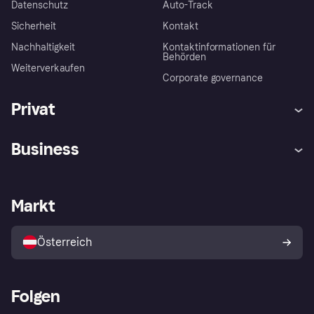
Datenschutz
Auto-Track
Sicherheit
Kontakt
Nachhaltigkeit
Kontaktinformationen für
Behörden
Weiterverkaufen
Corporate governance
Privat
Hilfe
Käuferschutzrichtlinien
Business
Einloggen
Beschwerden
Händlersupport
Entwicklerseite
Klarna App
Datenschutzeinstellungen
Händlerportal
Betriebsstatus
Markt
Shops entdecken
Dein Widerrufsrecht
Mit Klarna verkaufen
Plattformen und Partner
Österreich
Folgen