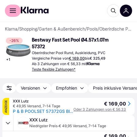
Für Shopper
Für Händler
Klarna
/
Shopping
/
Garten & Außenbereich
/
Pools
/
Oberirdische Pools
Bestway Fast Set Pool Ø4.57x1.07m 
-26%
57372
Oberirdischer Pool Rund, Auskleidung, PVC
Vergleiche Preise von
€ 169,00
bis
€ 325,49
+
1
Ab 3 Zahlungen von € 56,33 mit
Teste flexible Zahlungen*
Versionen
Empfohlen
Preis inklusive Versan
XXX Lutz
ANZEIGE
€ 169,00
€ 49,95 Versand
,
7–14 Tage
Oder 3 Zahlungen von € 56,33
P & B POOLSET 57372GS Blau, Grau, Weiß xxxlutz.at
XXX Lutz
·
Niedrigster Preis
€ 49,95 Versand
,
7–14 Tage
€ 169,00