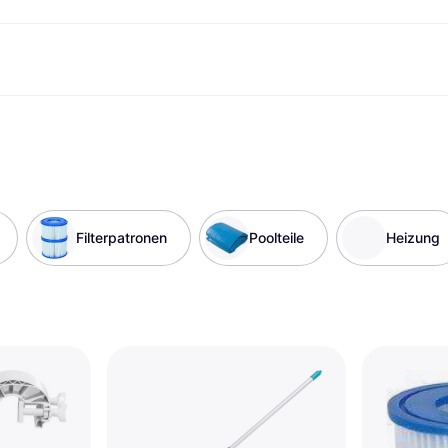
Shopping und Cashback
Shoppe und vergleiche Preise
Banking
Sparprodukte
Mobil
Foto & Video
Büroau
arkt
Cashback
Sale
Klarna Card
Gaming & Unterhaltung
Sparkonto
Reise-eSI
Shops entdecken
Schönheit & Gesundheit
Klarna Guthaben
Mobilgeräte & Wearables
Flexkonto
Mitgliedschaft
Bekleidung & Accessoires
Kinder & Familie
Festgeldkonto
d.at
Spielzeug & Hobbys
Fahrzeuge & Zubehör
ng
Möbel & Haushalt
Garten & Außenbereich
Filterpatronen
Poolteile
Heizung
TV & Audio
Küchengeräte
Sport & Freizeit
Haushaltsgeräte
Computer
Bücher, Filme & Musik
Renovierung & Bau
Alle Ka