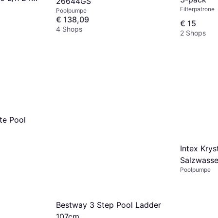
26644GS
el-Bürste 8
Filterpatrone
Poolpumpe
€ 138,09
€ 15
4 Shops
2 Shops
te Pool
Intex Krys
Salzwasse
Poolpumpe
Bestway 3 Step Pool Ladder
107cm