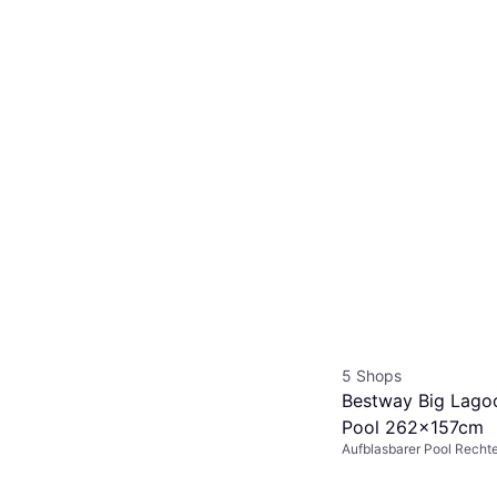
Bestway Filter Car
BW58094 2-pack
Filterpatrone
€ 9,54
5 Shops
Bestway Big Lago
Pool 262x157cm
Aufblasbarer Pool Recht