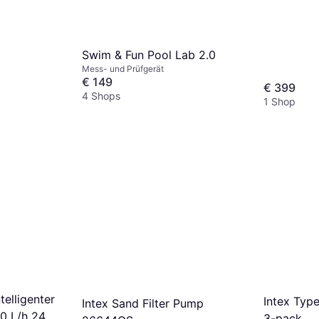
Swim & Fun Pool Lab 2.0
Mess- und Prüfgerät
€ 149
€ 399
4 Shops
1 Shop
elligenter
Intex Type
Intex Sand Filter Pump
0 L/h 240
3-pack