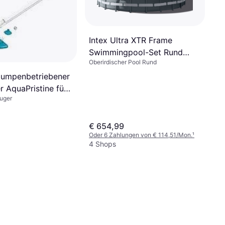
Intex Ultra XTR Frame
Swimmingpool-Set Rund
Oberirdischer Pool Rund
610x122 cm
pumpenbetriebener
r AquaPristine für
uger
n bis 457 cm
€ 654,99
Oder 6 Zahlungen von € 114,51/Mon.
¹
4 Shops