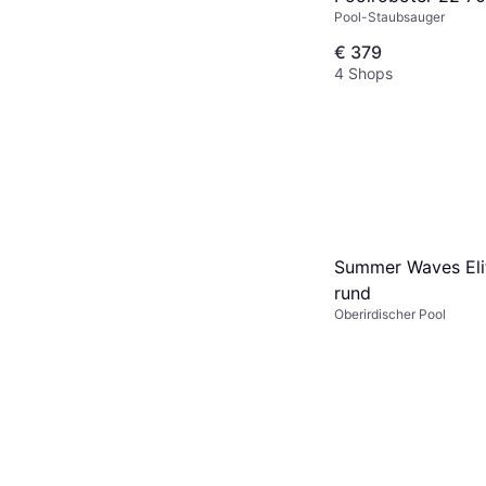
Pool-Staubsauger
min Laufzeit Dopp
IA-Modi
€ 379
4 Shops
Summer Waves Eli
rund
Oberirdischer Pool