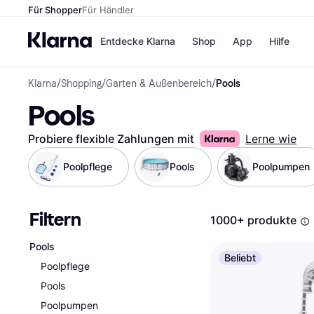
Für Shopper
Für Händler
Entdecke Klarna
Shop
App
Hilfe
Klarna
/
Shopping
/
Garten & Außenbereich
/
Pools
Zahlungsmethoden
Shops
Pools
Zahlungsmethoden
MediaM
Sofort bezahlen
H&M
Bezahle in 3
Temu
Probiere flexible Zahlungen mit
Lerne wie
Teilzahlungen
Kauflan
Bezahle in bis zu 30
Samsu
Poolpflege
Pools
Poolpumpen
Tagen
Ratenzahlung
Filtern
Alle Shops
1000+ produkte
Pools
Beliebt
Poolpflege
Pools
Poolpumpen