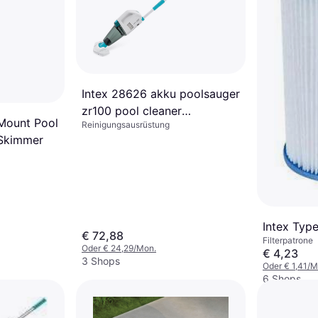
Intex 28626 akku poolsauger
zr100 pool cleaner
 Mount Pool
Reinigungsausrüstung
bodensauger
 Skimmer
Intex Type
€ 72,88
Filterpatrone
Oder € 24,29/Mon.
€ 4,23
3 Shops
Oder € 1,41/M
6 Shops