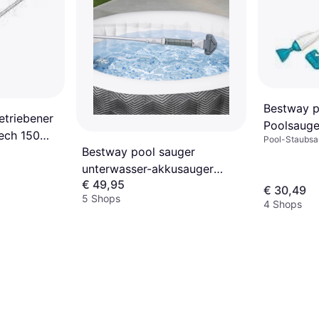
Bestway 
etriebener
Poolsauge
ech 150
Pool-Staubsa
Poolgröße
Bestway pool sauger
unterwasser-akkusauger
€ 49,95
reinigung 16,8x9,8x155 cm
€ 30,49
5 Shops
60327 6 cm
4 Shops