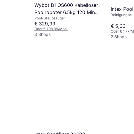
Wybot B1 OS600 Kabelloser
Intex Pool
Poolroboter 6.5kg 120 Min
Reinigungsau
Pool-Staubsauger
180m Filter
€ 329,99
€ 5,33
Oder € 109,99/Mon.
Oder € 1,77/M
3 Shops
2 Shops