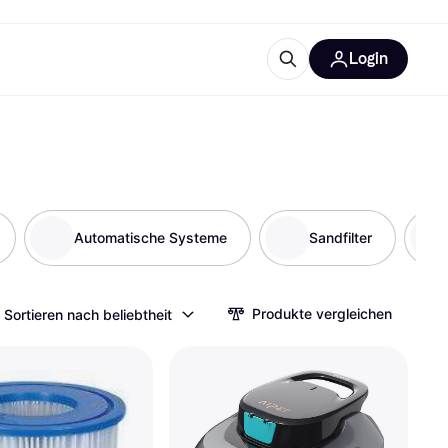
Login
Weitere Informationen
sstattung
M
Was ist Klarna?
Automatische Systeme
Sandfilter
tegorien
Produkte vergleichen
Sortieren nach beliebtheit