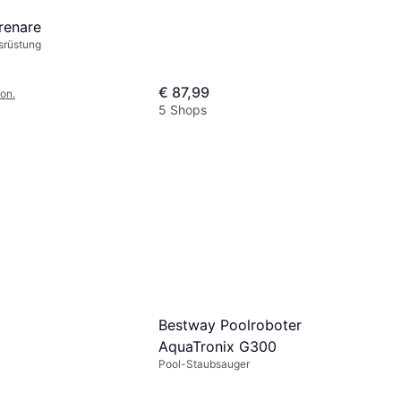
renare
srüstung
€ 87,99
on.
5 Shops
Bestway Poolroboter
AquaTronix G300
Pool-Staubsauger