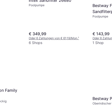
Intex Sandfilter 26680
Bestway F
Poolpumpe
Sandfilte
Poolpumpe
€ 349,99
€ 143,99
Oder 6 Zahlungen von € 61,19/Mon.
¹
Oder 6 Zahlu
6 Shops
1 Shop
tridge
on Family
Bestway P
eckig
Oberirdischer