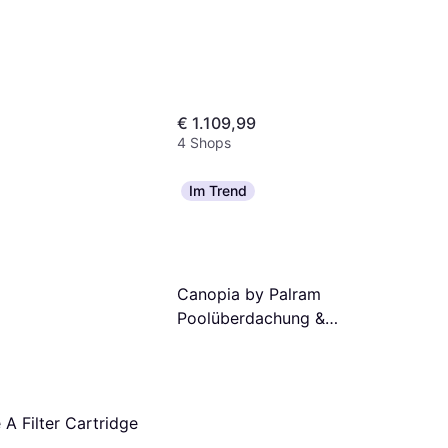
€ 1.109,99
4 Shops
Im Trend
Canopia by Palram
Poolüberdachung &
poolabdeckung aus
aluminium winterabdeckung
von palram Grau Mehr als 60
cm
 A Filter Cartridge