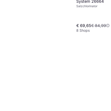
System 26664
Salzchlorinator
€ 69,65
€ 84,99
8 Shops