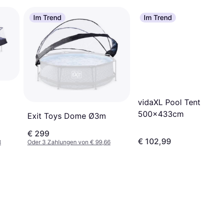
Im Trend
Im Trend
vidaXL Pool Tent
500x433cm
Exit Toys Dome Ø3m
€ 299
€ 102,99
8
Oder 3 Zahlungen von € 99,66