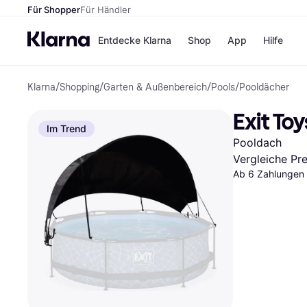
Für Shopper
Für Händler
Entdecke Klarna
Shop
App
Hilfe
Klarna
/
Shopping
/
Garten & Außenbereich
/
Pools
/
Pooldächer
Zahlungsmethoden
Shops
Zahlungsmethoden
MediaM
Exit To
Sofort bezahlen
H&M
Im Trend
Bezahle in 3
Temu
Pooldach
Teilzahlungen
Kauflan
Bezahle in bis zu 30
Samsu
Vergleiche Pr
Tagen
Ab 6 Zahlungen 
Ratenzahlung
Alle Shops