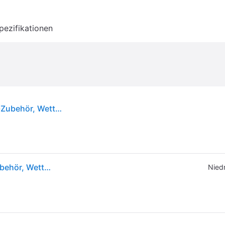
pezifikationen
EXIT Pool Sonnensegel ø300cm, Universal, Pool-Zubehör, Wetterfest
EXIT Pool Sonnensegel ø300cm, Universal, Pool-Zubehör, Wetterfest
Niedr