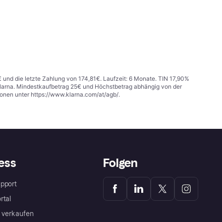
€ und die letzte Zahlung von 174,81€. Laufzeit: 6 Monate. TIN 17,90%
 Klarna. Mindestkaufbetrag 25€ und Höchstbetrag abhängig von der
ionen unter
https://www.klarna.com/at/agb/
.
ess
Folgen
pport
rtal
a verkaufen