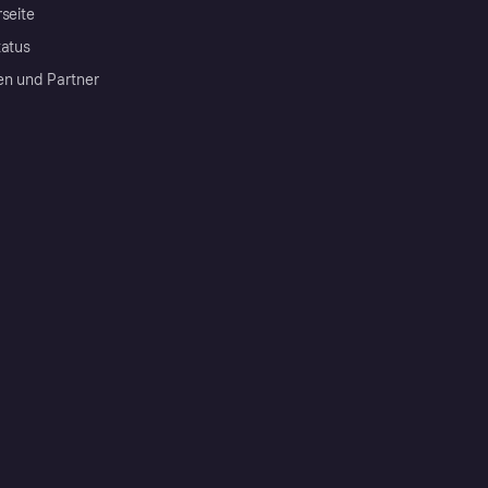
rseite
tatus
en und Partner