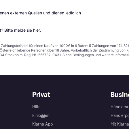
en externen Quellen und dienen lediglich 
? Bitte 
melde sie hier
.
n. Zahlungsbeispiel für einen Kauf von 1000€ in 6 Raten: 5 Zahlungen von 174,82
in Österreich lebende Personen über 18 Jahre. Vorbehaltlich der Zustimmung von
1 34 Stockholm, Reg. Nr.: 556737-0431. Siehe Bedingungen und weitere Informat
Privat
Busin
Hilfe
Händlersu
Einloggen
Händlerpo
Klarna App
Mit Klarn