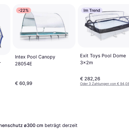
-22%
Im Trend
Exit Toys Pool Dome
Intex Pool Canopy
3x2m
r
28054E
€ 282,26
€ 60,99
Oder 3 Zahlungen von € 94,0
nnenschutz ø300 cm
 beträgt derzeit 