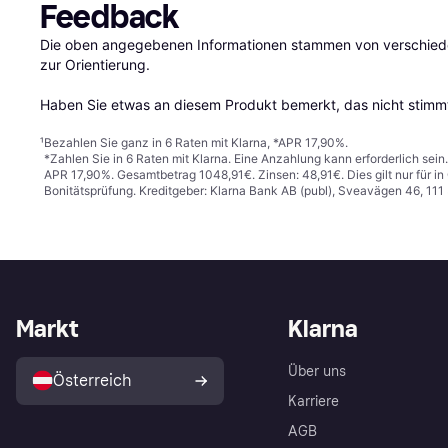
Feedback
Die oben angegebenen Informationen stammen von verschieden
zur Orientierung.

Haben Sie etwas an diesem Produkt bemerkt, das nicht stimmt
¹
Bezahlen Sie ganz in 6 Raten mit Klarna, *APR 17,90%.
*Zahlen Sie in 6 Raten mit Klarna. Eine Anzahlung kann erforderlich sei
APR 17,90%. Gesamtbetrag 1048,91€. Zinsen: 48,91€. Dies gilt nur für 
Bonitätsprüfung. Kreditgeber: Klarna Bank AB (publ), Sveavägen 46, 11
Markt
Klarna
Über uns
Österreich
Karriere
AGB