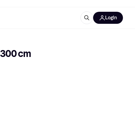
Login
Weitere Informationen
sstattung
M
Was ist Klarna?
ø300 cm
tegorien