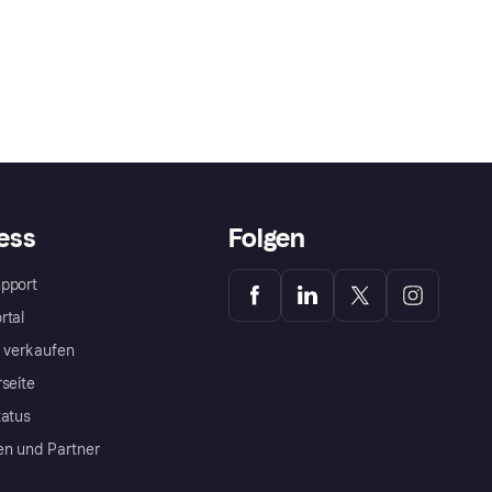
ess
Folgen
pport
rtal
a verkaufen
rseite
tatus
en und Partner