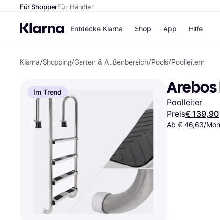
Für Shopper
Für Händler
Entdecke Klarna
Shop
App
Hilfe
Klarna
/
Shopping
/
Garten & Außenbereich
/
Pools
/
Poolleitern
Zahlungsmethoden
Shops
Zahlungsmethoden
MediaM
Arebos 
Sofort bezahlen
H&M
Im Trend
Bezahle in 3
Temu
Poolleiter
Teilzahlungen
Kauflan
Bezahle in bis zu 30
Samsu
Preis
€ 139,90
Tagen
Ab € 46,63/Mon.
Ratenzahlung
Alle Shops