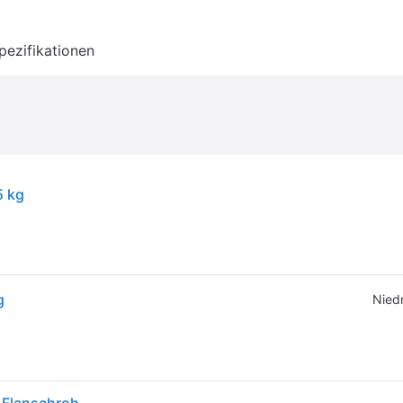
pezifikationen
5 kg
g
Niedr