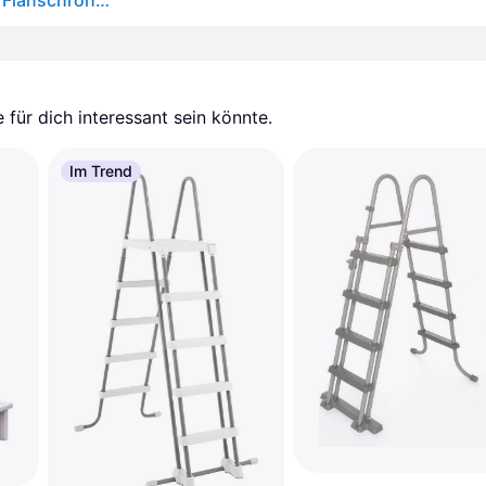
Arebos Edelstahl Poolleiter | inkl. Kunststoffbolzen, Flanschrohr und Montagematerial | 2 Montagemöglichkeiten | mit Antirutschpads auf den Sprossen | Einstiegsleiter Silber | Einbauleiter 4 Stufen
für dich interessant sein könnte.
Im Trend