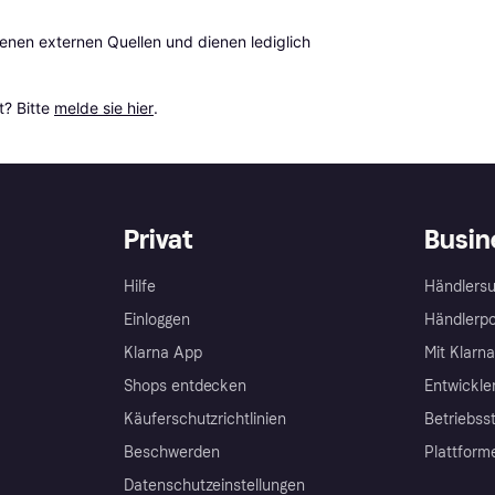
en externen Quellen und dienen lediglich 
? Bitte 
melde sie hier
.
Privat
Busin
Hilfe
Händlersu
Einloggen
Händlerpo
Klarna App
Mit Klarn
Shops entdecken
Entwickle
Käuferschutzrichtlinien
Betriebss
Beschwerden
Plattform
Datenschutzeinstellungen