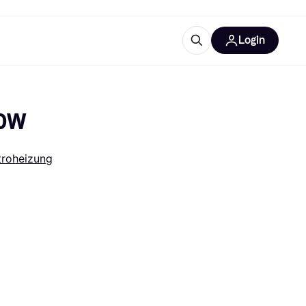
Login
Weitere Informationen
sstattung
M
Was ist Klarna?
00W
troheizung
tegorien