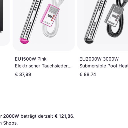
EU2000W 3000W
EU1500W Pink
Submersible Pool Hea
Elektrischer Tauchsieder
3000 W
€ 37,99
€ 88,74
er 2800W
 beträgt derzeit 
€ 121,86
. 
n Shops.