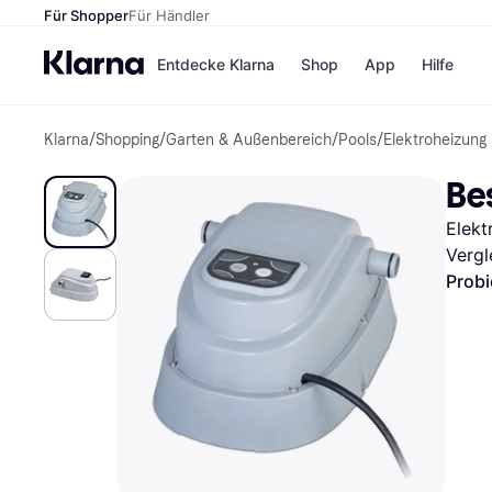
Für Shopper
Für Händler
Entdecke Klarna
Shop
App
Hilfe
Klarna
/
Shopping
/
Garten & Außenbereich
/
Pools
/
Elektroheizung
Zahlungsmethoden
Shops
Zahlungsmethoden
MediaM
Be
Sofort bezahlen
H&M
Bezahle in 3
Temu
Elekt
Teilzahlungen
Kauflan
Bezahle in bis zu 30
Samsu
Vergl
Tagen
Probi
Ratenzahlung
Alle Shops