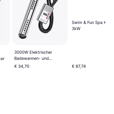
Swim & Fun Spa Heat
3kW
3000W Elektrischer
Badewannen- und
ter
Poolheizer mit Timer
€ 34,70
€ 87,74