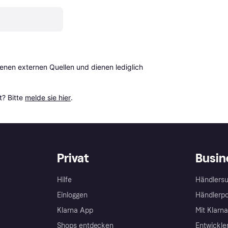
en externen Quellen und dienen lediglich 
? Bitte 
melde sie hier
.
Privat
Busin
Hilfe
Händlersu
Einloggen
Händlerpo
Klarna App
Mit Klarn
Shops entdecken
Entwickle